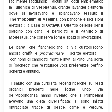
facilmente raggiungibili alcuni siti oggi emblematici:
la
Fullonica di Stephanus
, grande lavanderia-tintoria
dove si lavoravano e sbiancavano tessuti; il
Thermopolium di Asellina
, con bancone e iscrizioni
elettorali; la
Casa di Octavius Quartio
celebre per il
giardino con canali e pergolati; e il
Panificio di
Modestus
, che conserva forni e spazi di lavorazione.
Le pareti che fiancheggiano la via custodiscono
ancora graffiti e
programmata
– scritte elettorali –
con nomi di candidati, motti e inviti al voto: una sorta
di “bacheca” che restituisce voci, preferenze, perfino
scherzi e annunci.
Ti saluto con una curiosità: recenti ricerche sui resti
organici presenti nelle fogne lungo Via
dell'Abbondanza hanno rivelato che i Pompeiani
avevano una dieta diversificata; si sono infatti
rintracciate tracce di pesce, carne e verdure,