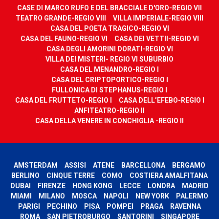
CASE DI MARCO RUFO E DEL BRACCIALE D'ORO-REGIO VII
TEATRO GRANDE-REGIO VIII
VILLA IMPERIALE-REGIO VIII
CASA DEL POETA TRAGICO-REGIO VI
CASA DEL FAUNO-REGIO VI
CASA DEI VETTII-REGIO VI
CASA DEGLI AMORINI DORATI-REGIO VI
VILLA DEI MISTERI- REGIO VI SUBURBIO
CASA DEL MENANDRO-REGIO I
CASA DEL CRIPTOPORTICO-REGIO I
FULLONICA DI STEPHANUS-REGIO I
CASA DEL FRUTTETO-REGIO I
CASA DELL’EFEBO-REGIO I
ANFITEATRO-REGIO II
CASA DELLA VENERE IN CONCHIGLIA -REGIO II
AMSTERDAM
ASSISI
ATENE
BARCELLONA
BERGAMO
BERLINO
CINQUE TERRE
COMO
COSTIERA AMALFITANA
DUBAI
FIRENZE
HONG KONG
LECCE
LONDRA
MADRID
MIAMI
MILANO
MOSCA
NAPOLI
NEW YORK
PALERMO
PARIGI
PECHINO
PISA
POMPEI
PRAGA
RAVENNA
ROMA
SAN PIETROBURGO
SANTORINI
SINGAPORE