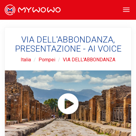
Togg
navi
VIA DELL'ABBONDANZA,
PRESENTAZIONE - AI VOICE
Italia
Pompei
VIA DELL'ABBONDANZA