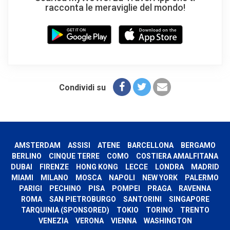
racconta le meraviglie del mondo!
Condividi su
AMSTERDAM
ASSISI
ATENE
BARCELLONA
BERGAMO
BERLINO
CINQUE TERRE
COMO
COSTIERA AMALFITANA
DUBAI
FIRENZE
HONG KONG
LECCE
LONDRA
MADRID
MIAMI
MILANO
MOSCA
NAPOLI
NEW YORK
PALERMO
PARIGI
PECHINO
PISA
POMPEI
PRAGA
RAVENNA
ROMA
SAN PIETROBURGO
SANTORINI
SINGAPORE
TARQUINIA (SPONSORED)
TOKIO
TORINO
TRENTO
VENEZIA
VERONA
VIENNA
WASHINGTON