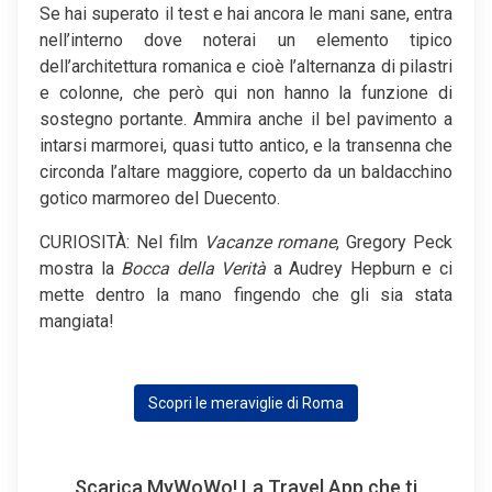
Se hai superato il test e hai ancora le mani sane, entra
nell’interno dove noterai un elemento tipico
dell’architettura romanica e cioè l’alternanza di pilastri
e colonne, che però qui non hanno la funzione di
sostegno portante. Ammira anche il bel pavimento a
intarsi marmorei, quasi tutto antico, e la transenna che
circonda l’altare maggiore, coperto da un baldacchino
gotico marmoreo del Duecento.
CURIOSITÀ: Nel film
Vacanze romane
, Gregory Peck
mostra la
Bocca della Verità
a Audrey Hepburn e ci
mette dentro la mano fingendo che gli sia stata
mangiata!
Scopri le meraviglie di Roma
Scarica MyWoWo! La Travel App che ti