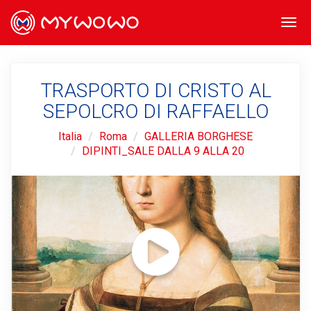
Togg
navi
TRASPORTO DI CRISTO AL
SEPOLCRO DI RAFFAELLO
Italia
Roma
GALLERIA BORGHESE
DIPINTI_SALE DALLA 9 ALLA 20