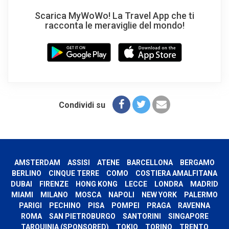
Scarica MyWoWo! La Travel App che ti
racconta le meraviglie del mondo!
Condividi su
AMSTERDAM
ASSISI
ATENE
BARCELLONA
BERGAMO
BERLINO
CINQUE TERRE
COMO
COSTIERA AMALFITANA
DUBAI
FIRENZE
HONG KONG
LECCE
LONDRA
MADRID
MIAMI
MILANO
MOSCA
NAPOLI
NEW YORK
PALERMO
PARIGI
PECHINO
PISA
POMPEI
PRAGA
RAVENNA
ROMA
SAN PIETROBURGO
SANTORINI
SINGAPORE
TARQUINIA (SPONSORED)
TOKIO
TORINO
TRENTO