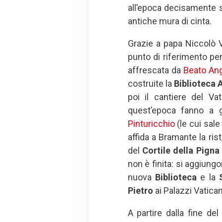
all’epoca decisamente s
antiche mura di cinta.
Grazie a papa Niccolò V
punto di riferimento per
affrescata da
Beato Ang
costruite la
Biblioteca 
poi il cantiere del Va
quest’epoca fanno a g
Pinturicchio
(le cui sale
affida a Bramante la ris
del
Cortile della Pigna
non è finita: si aggiung
nuova
Biblioteca
e la
Pietro
ai Palazzi Vatican
A partire dalla fine de