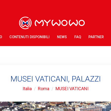
O
CONTENUTI DISPONIBILI
NEWS
FAQ
PARTNER
MUSEI VATICANI, PALAZZI
Italia
Roma
MUSEI VATICANI