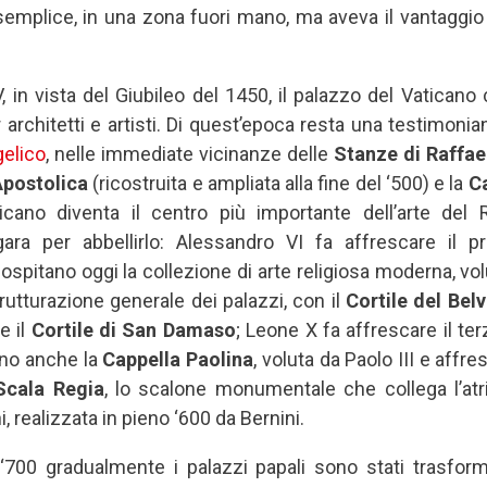
emplice, in una zona fuori mano, ma aveva il vantaggio 
, in vista del Giubileo del 1450, il palazzo del Vaticano
 architetti e artisti. Di quest’epoca resta una testimonia
elico
, nelle immediate vicinanze delle
Stanze di Raffae
Apostolica
(ricostruita e ampliata alla fine del ‘500) e la
Ca
ticano diventa il centro più importante dell’arte del 
ara per abbellirlo: Alessandro VI fa affrescare il p
 ospitano oggi la collezione di arte religiosa moderna, volu
trutturazione generale dei palazzi, con il
Cortile del Bel
e il
Cortile di San Damaso
; Leone X fa affrescare il ter
ono anche la
Cappella Paolina
, voluta da Paolo III e affr
Scala Regia
, lo scalone monumentale che collega l’atr
i, realizzata in pieno ‘600 da Bernini.
l ‘700 gradualmente i palazzi papali sono stati trasfo