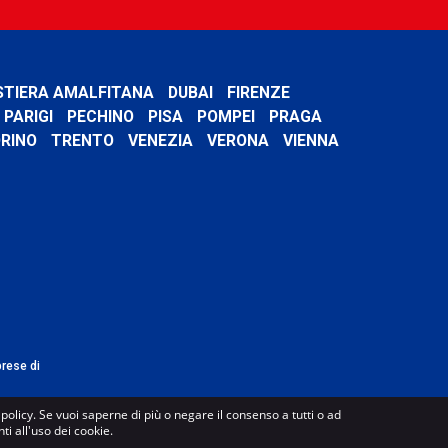
STIERA AMALFITANA
DUBAI
FIRENZE
PARIGI
PECHINO
PISA
POMPEI
PRAGA
RINO
TRENTO
VENEZIA
VERONA
VIENNA
prese di
e policy. Se vuoi saperne di più o negare il consenso a tutti o ad
i all'uso dei cookie.