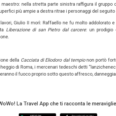
maestro: nella stretta parte sinistra raffigura il gruppo
uperfici più ampie a destra ritrae i personaggi del seguito
lavori, Giulio II morì: Raffaello ne fu molto addolorato e 
ata
Liberazione di san Pietro dal carcere
: un prodigio
ione.
ione della
Cacciata di Eliodoro
dal tempio
non portò fortu
cheggio di Roma, i mercenari tedeschi detti “lanzichene
ranno il fuoco proprio sotto questo affresco, danneggia
oWo! La Travel App che ti racconta le meravigli