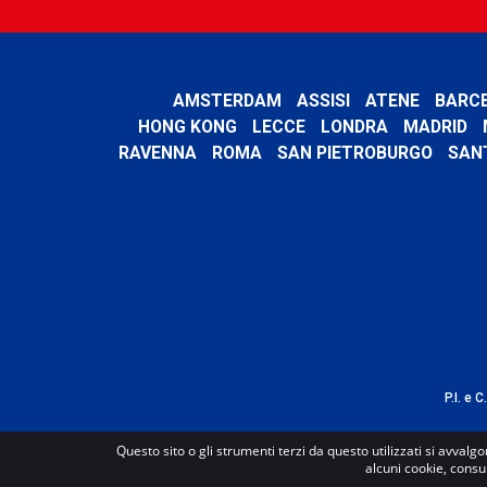
AMSTERDAM
ASSISI
ATENE
BARC
HONG KONG
LECCE
LONDRA
MADRID
RAVENNA
ROMA
SAN PIETROBURGO
SAN
P.I. e 
Questo sito o gli strumenti terzi da questo utilizzati si avvalgo
alcuni cookie, consu