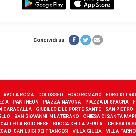
Condividi su
A TAVOLA ROMA
COLOSSEO
FORO ROMANO
FORO DI TRA
EZIA
PANTHEON
PIAZZA NAVONA
PIAZZA DI SPAGNA
F
DI CARACALLA
GIUBILEO E LE PORTE SANTE
SAN PIETRO
ELLO
SAN GIOVANNI IN LATERANO
CHIESA DI SANTA MAR
GALLERIA BORGHESE
BOCCA DELLA VERITA'
CHIESA DI 
SA DI SAN LUIGI DEI FRANCESI
VILLA GIULIA
VILLA FARNE