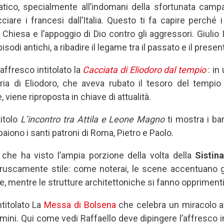
matico, specialmente all’indomani della sfortunata camp
acciare i francesi dall’Italia. Questo ti fa capire perché i
 Chiesa e l’appoggio di Dio contro gli aggressori. Giulio 
sodi antichi, a ribadire il legame tra il passato e il presen
ffresco intitolato la
Cacciata di Eliodoro
dal tempio
: in
toria di Eliodoro, che aveva rubato il tesoro del tempi
 viene riproposta in chiave di attualità.
titolo
L’incontro tra Attila e Leone Magno
ti mostra i bar
aiono i santi patroni di Roma, Pietro e Paolo.
, che ha visto l’ampia porzione della volta della
Sistin
ruscamente stile: come noterai, le scene accentuano gli
re, mentre le strutture architettoniche si fanno opprimenti
ntitolato La
Messa di Bolsena
che celebra un miracolo av
mini. Qui come vedi Raffaello deve dipingere l’affresco i