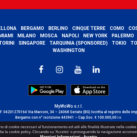
ELLONA
BERGAMO
BERLINO
CINQUE TERRE
COMO
CO
MIAMI
MILANO
MOSCA
NAPOLI
NEW YORK
PALERMO
TORINI
SINGAPORE
TARQUINIA (SPONSORED)
TOKIO
TO
WASHINGTON
MyWoWo s.r.l.
C.F. 04201270164 Via Marconi, 34 – 24068 Seriate (BG) Iscritta al registro delle im
Bergamo con n° iscrizione 443941 – Cap.Soc. € 100.000,00 i.v.
TERMS AND CONDITIONS
-
CREDITS
no di cookie necessari al funzionamento ed utili alle finalità illustrate nella cooki
lta la cookie policy. Cliccando su 'Accetto' o proseguendo la navigazione acconsent
Maggiori Informazioni
-
Accetto