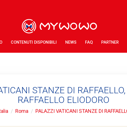
O
CONTENUTI DISPONIBILI
NEWS
FAQ
PARTNER
ATICANI STANZE DI RAFFAELLO,
RAFFAELLO ELIODORO
talia
Roma
PALAZZI VATICANI STANZE DI RAFFAELL