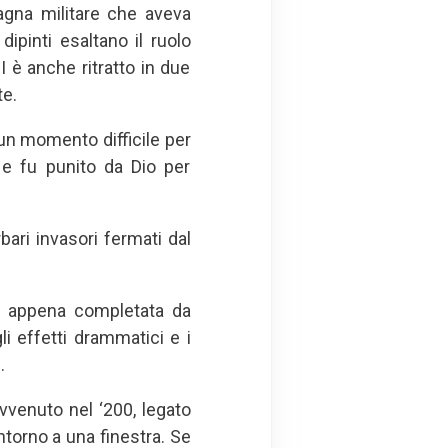
agna militare che aveva
 dipinti esaltano il ruolo
II è anche ritratto in due
te.
 un momento difficile per
o e fu punito da Dio per
bari invasori fermati dal
a
appena completata da
 effetti drammatici e i
.
venuto nel ‘200, legato
ntorno a una finestra. Se