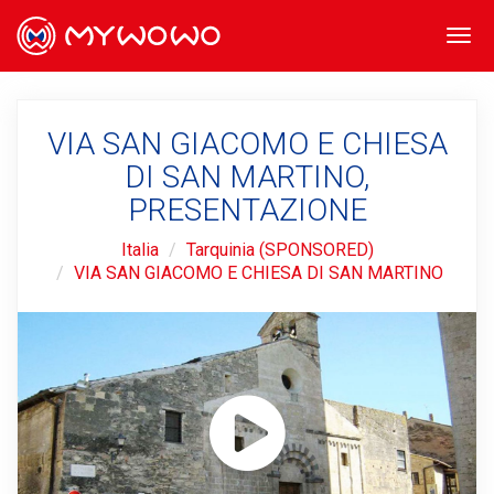
Togg
navi
VIA SAN GIACOMO E CHIESA
DI SAN MARTINO,
PRESENTAZIONE
Italia
Tarquinia (SPONSORED)
VIA SAN GIACOMO E CHIESA DI SAN MARTINO