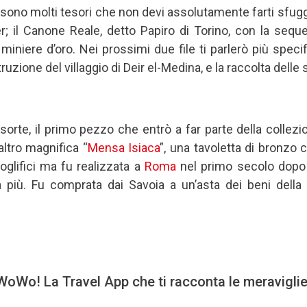
i sono molti tesori che non devi assolutamente farti sfuggi
oser; il Canone Reale, detto Papiro di Torino, con la sequ
 miniere d’oro. Nei prossimi due file ti parlerò più spec
ruzione del villaggio di Deir el-Medina, e la raccolta delle 
 sorte, il primo pezzo che entrò a far parte della colle
raltro magnifica “
Mensa Isiaca
”, una tavoletta di bronzo co
roglifici ma fu realizzata a
Roma
nel primo secolo dopo 
à più. Fu comprata dai Savoia a un’asta dei beni della
oWo! La Travel App che ti racconta le meravigli