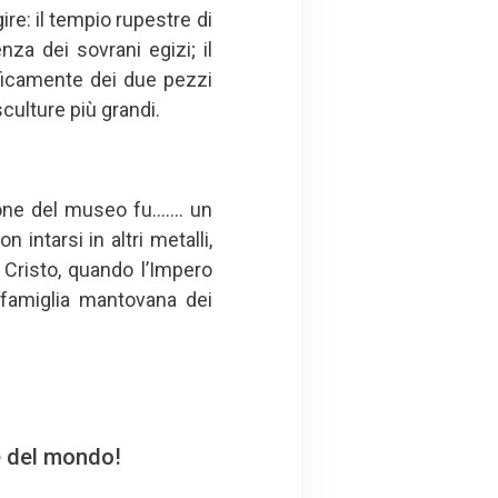
re: il tempio rupestre di
enza dei sovrani egizi; il
ificamente dei due pezzi
sculture più grandi.
zione del museo fu……. un
n intarsi in altri metalli,
Cristo, quando l’Impero
 famiglia mantovana dei
e del mondo!