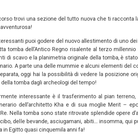
ercorso trovi una sezione del tutto nuova che ti racconta 
 avventurosa!
nteressanti puoi godere del nuovo allestimento di uno dei
ta tomba dell’Antico Regno risalente al terzo millennio 
 di scavo e la planimetria originale della tomba, è stato
inario. A parte una delle mummie e alcuni elementi del c
eparata, oggi hai la possibilità di vedere la posizione ori
no della tomba dagli archeologi del tempo!
larmente interessante è il trasferimento al pian terreno,
nerario dell’architetto Kha e di sua moglie Merit – 
 Re. Nella tomba sono state ritrovate splendide opere d’
ibo, delle bevande, asciugamani, abiti… insomma, qui p
a in Egitto quasi cinquemila anni fa!