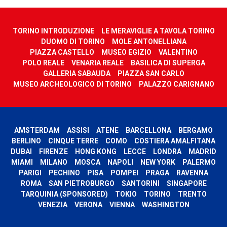
TORINO INTRODUZIONE
LE MERAVIGLIE A TAVOLA TORINO
DUOMO DI TORINO
MOLE ANTONELLIANA
PIAZZA CASTELLO
MUSEO EGIZIO
VALENTINO
POLO REALE
VENARIA REALE
BASILICA DI SUPERGA
GALLERIA SABAUDA
PIAZZA SAN CARLO
MUSEO ARCHEOLOGICO DI TORINO
PALAZZO CARIGNANO
AMSTERDAM
ASSISI
ATENE
BARCELLONA
BERGAMO
BERLINO
CINQUE TERRE
COMO
COSTIERA AMALFITANA
DUBAI
FIRENZE
HONG KONG
LECCE
LONDRA
MADRID
MIAMI
MILANO
MOSCA
NAPOLI
NEW YORK
PALERMO
PARIGI
PECHINO
PISA
POMPEI
PRAGA
RAVENNA
ROMA
SAN PIETROBURGO
SANTORINI
SINGAPORE
TARQUINIA (SPONSORED)
TOKIO
TORINO
TRENTO
VENEZIA
VERONA
VIENNA
WASHINGTON