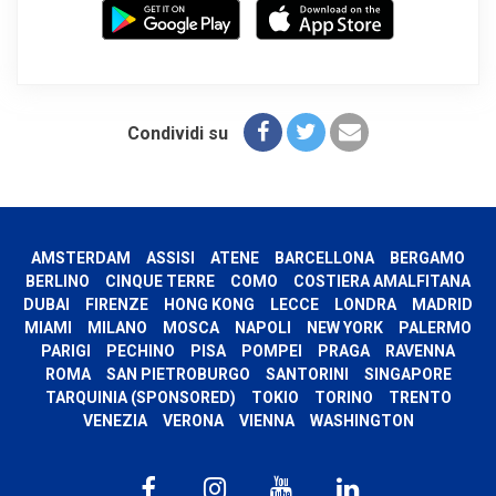
Condividi su
AMSTERDAM
ASSISI
ATENE
BARCELLONA
BERGAMO
BERLINO
CINQUE TERRE
COMO
COSTIERA AMALFITANA
DUBAI
FIRENZE
HONG KONG
LECCE
LONDRA
MADRID
MIAMI
MILANO
MOSCA
NAPOLI
NEW YORK
PALERMO
PARIGI
PECHINO
PISA
POMPEI
PRAGA
RAVENNA
ROMA
SAN PIETROBURGO
SANTORINI
SINGAPORE
TARQUINIA (SPONSORED)
TOKIO
TORINO
TRENTO
VENEZIA
VERONA
VIENNA
WASHINGTON