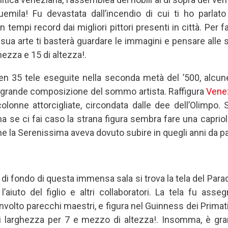
uemila! Fu devastata dall’incendio di cui ti ho parlat
in tempi record dai migliori pittori presenti in città. Per f
 sua arte ti basterà guardare le immagini e pensare alle
hezza e 15 di altezza!.
en 35 tele eseguite nella seconda metà del ’500, alcun
ma grande composizione del sommo artista. Raffigura
Vene
colonne attorcigliate, circondata dalle dee dell’Olimpo.
ma se ci fai caso la strana figura sembra fare una caprio
che la Serenissima aveva dovuto subire in quegli anni da pa
di fondo di questa immensa sala si trova la tela del Parad
’aiuto del figlio e altri collaboratori. La tela fu asse
volto parecchi maestri, e figura nel Guinness dei Primati
di larghezza per 7 e mezzo di altezza!. Insomma, è g