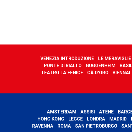
VENEZIA INTRODUZIONE
LE MERAVIGLIE
PONTE DI RIALTO
GUGGENHEIM
BASIL
TEATRO LA FENICE
CÀ D'ORO
BIENNAL
AMSTERDAM
ASSISI
ATENE
BARC
HONG KONG
LECCE
LONDRA
MADRID
RAVENNA
ROMA
SAN PIETROBURGO
SAN