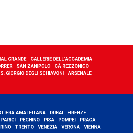
AL GRANDE
GALLERIE DELL'ACCADEMIA
ORRER
SAN ZANIPOLO
CÀ REZZONICO
 S. GIORGIO DEGLI SCHIAVONI
ARSENALE
STIERA AMALFITANA
DUBAI
FIRENZE
PARIGI
PECHINO
PISA
POMPEI
PRAGA
RINO
TRENTO
VENEZIA
VERONA
VIENNA