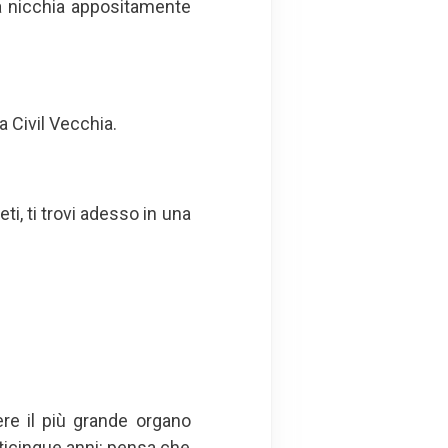
na nicchia appositamente
 Civil Vecchia.
ti, ti trovi adesso in una
ere il più grande organo
nticinque anni: pensa che