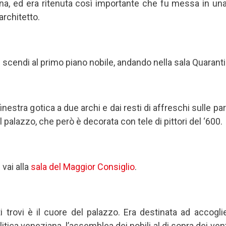
rsona, ed era ritenuta così importante che fu messa in u
rchitetto.
scendi al primo piano nobile, andando nella sala Quarantia
inestra gotica a due archi e dai resti di affreschi sulle pare
l palazzo, che però è decorata con tele di pittori del ‘600.
vai alla
sala del Maggior Consiglio
.
i trovi è il cuore del palazzo. Era destinata ad accogli
litica veneziana, l’assemblea dei nobili al di sopra dei ve