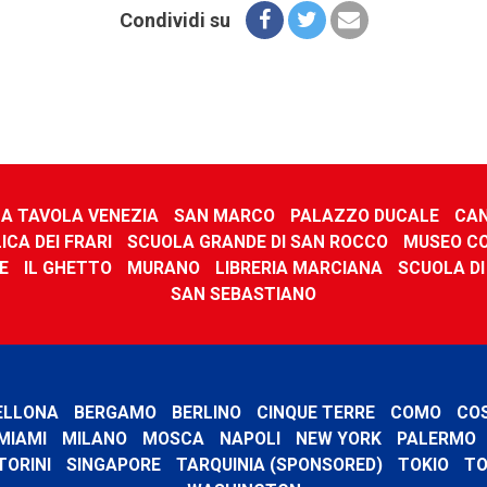
Condividi su
 A TAVOLA VENEZIA
SAN MARCO
PALAZZO DUCALE
CAN
ICA DEI FRARI
SCUOLA GRANDE DI SAN ROCCO
MUSEO C
E
IL GHETTO
MURANO
LIBRERIA MARCIANA
SCUOLA DI
SAN SEBASTIANO
ELLONA
BERGAMO
BERLINO
CINQUE TERRE
COMO
CO
MIAMI
MILANO
MOSCA
NAPOLI
NEW YORK
PALERMO
TORINI
SINGAPORE
TARQUINIA (SPONSORED)
TOKIO
TO