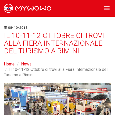
Togg
navi
08-10-2018
IL 10-11-12 OTTOBRE CI TROVI
ALLA FIERA INTERNAZIONALE
DEL TURISMO A RIMINI
Home
News
Il 10-11-12 Ottobre ci trovi alla Fiera Internazionale del
Turismo a Rimini