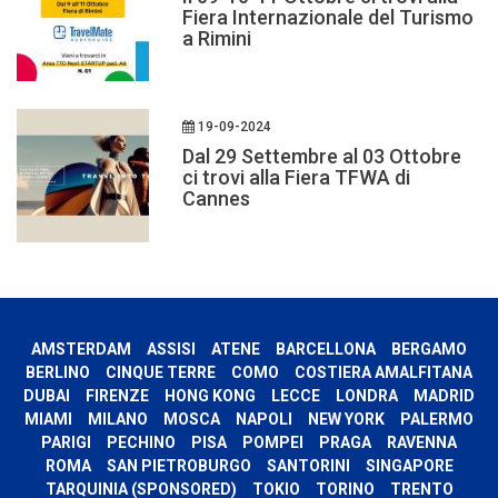
Fiera Internazionale del Turismo
a Rimini
19-09-2024
Dal 29 Settembre al 03 Ottobre
ci trovi alla Fiera TFWA di
Cannes
AMSTERDAM
ASSISI
ATENE
BARCELLONA
BERGAMO
BERLINO
CINQUE TERRE
COMO
COSTIERA AMALFITANA
DUBAI
FIRENZE
HONG KONG
LECCE
LONDRA
MADRID
MIAMI
MILANO
MOSCA
NAPOLI
NEW YORK
PALERMO
PARIGI
PECHINO
PISA
POMPEI
PRAGA
RAVENNA
ROMA
SAN PIETROBURGO
SANTORINI
SINGAPORE
TARQUINIA (SPONSORED)
TOKIO
TORINO
TRENTO