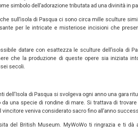
ome simbolo dell’adorazione tributata ad una divinità in pa
e sull’isola di Pasqua ci sono circa mille sculture simi
sante per le intricate e misteriose incisioni che present
sibile datare con esattezza le sculture dell’isola di Pa
ere che la produzione di queste opere sia iniziata into
 sei secoli.
ti dell’Isola di Pasqua si svolgeva ogni anno una gara rit
da una specie di rondine di mare. Si trattava di trovare 
 Il vincitore veniva considerato sacro fino all’anno success
visita del British Museum. MyWoWo ti ringrazia e ti dà 