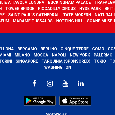
GLIE A TAVOLA LONDRA
BUCKINGHAM PALACE
TRAFALGA
N
TOWER BRIDGE
PICCADILLY CIRCUS
HYDE PARK
BRIT
YE
SAINT PAUL'S CATHEDRAL
TATE MODERN
NATURAL 
SEUM
MADAME TUSSAUDS
NOTTING HILL
SOANE MUSE
ELLONA
BERGAMO
BERLINO
CINQUE TERRE
COMO
CO
MIAMI
MILANO
MOSCA
NAPOLI
NEW YORK
PALERMO
TORINI
SINGAPORE
TARQUINIA (SPONSORED)
TOKIO
TO
WASHINGTON
MyWoWo s.r.l.