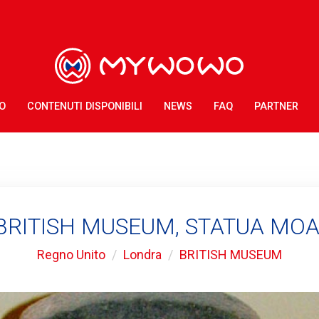
O
CONTENUTI DISPONIBILI
NEWS
FAQ
PARTNER
BRITISH MUSEUM, STATUA MOA
Regno Unito
Londra
BRITISH MUSEUM