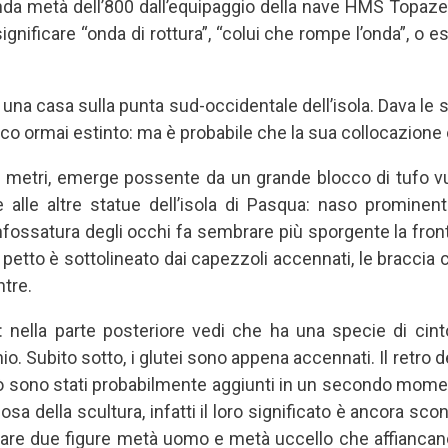
nda metà dell’800 dall’equipaggio della nave HMS Topaze. 
ignificare “onda di rottura”, “colui che rompe l’onda”, o 
i una casa sulla punta sud-occidentale dell’isola. Dava le
co ormai estinto: ma è probabile che la sua collocazione o
ue metri, emerge possente da un grande blocco di tufo 
e alle altre statue dell’isola di Pasqua: naso prominen
 infossatura degli occhi fa sembrare più sporgente la fr
l petto è sottolineato dai capezzoli accennati, le braccia c
tre.
: nella parte posteriore vedi che ha una specie di cint
io. Subito sotto, i glutei sono appena accennati. Il retro de
erò sono stati probabilmente aggiunti in un secondo mome
riosa della scultura, infatti il loro significato è ancora 
uare due figure metà uomo e metà uccello che affiancano 