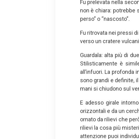
Fu prelevata nella seco
non è chiara: potrebbe s
perso” o “nascosto”.
Fu ritrovata nei pressi d
verso un cratere vulcani
Guardala: alta più di d
Stilisticamente è simil
all’infuori. La profonda
sono grandi e definite, i
mani si chiudono sul ven
E adesso girale intorno
orizzontali e da un cerch
ornato da rilievi che p
rilievi la cosa più miste
attenzione puoi individ