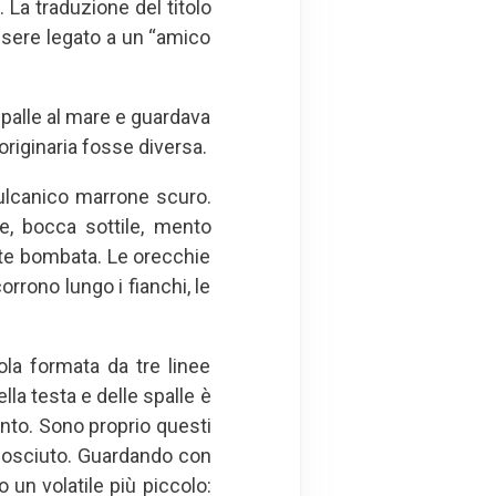
La traduzione del titolo
essere legato a un “amico
 spalle al mare e guardava
riginaria fosse diversa.
vulcanico marrone scuro.
te, bocca sottile, mento
onte bombata. Le orecchie
orrono lungo i fianchi, le
ola formata da tre linee
lla testa e delle spalle è
nto. Sono proprio questi
sconosciuto. Guardando con
un volatile più piccolo: