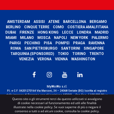
AMSTERDAM
ASSISI
ATENE
BARCELLONA
BERGAMO
BERLINO
CINQUE TERRE
COMO
COSTIERA AMALFITANA
DUBAI
FIRENZE
HONG KONG
LECCE
LONDRA
MADRID
MIAMI
MILANO
MOSCA
NAPOLI
NEW YORK
PALERMO
PARIGI
PECHINO
PISA
POMPEI
PRAGA
RAVENNA
ROMA
SAN PIETROBURGO
SANTORINI
SINGAPORE
TARQUINIA (SPONSORED)
TOKIO
TORINO
TRENTO
VENEZIA
VERONA
VIENNA
WASHINGTON
MyWoWo s.r.l.
P.I. e C.F. 04201270164 Via Marconi, 34 – 24068 Seriate (BG) Iscritta al registro
delle imprese di Bergamo con n° iscrizione 443941 – Cap.Soc. € 100.000,00 i.v.
Questo sito o gli strumenti terzi da questo utilizzati si avvalgono
TERMS AND CONDITIONS
-
CREDITS
di cookie necessari al funzionamento ed utili alle finalità
illustrate nella cookie policy. Se vuoi saperne di più o negare il
consenso a tutti o ad alcuni cookie, consulta la cookie policy.