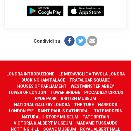
Condividi su
LONDRA INTRODUZIONE
LE MERAVIGLIE A TAVOLA LONDRA
BUCKINGHAM PALACE
TRAFALGAR SQUARE
HOUSES OF PARLIAMENT
WESTMINSTER ABBEY
TOWER OF LONDON
TOWER BRIDGE
PICCADILLY CIRCUS
HYDE PARK
BRITISH MUSEUM
NATIONAL GALLERY LONDRA
THE TUBE
HARRODS
LONDON EYE
SAINT PAUL'S CATHEDRAL
TATE MODERN
NATURAL HISTORY MUSEUM
TATE BRITAIN
VICTORIA & ALBERT MUSEUM
MADAME TUSSAUDS
NOTTING HILL
SOANE MUSEUM
ROYAL ALBERT HALL