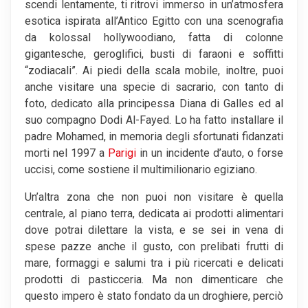
scendi lentamente, ti ritrovi immerso in un’atmosfera
esotica ispirata all’Antico Egitto con una scenografia
da kolossal hollywoodiano, fatta di colonne
gigantesche, geroglifici, busti di faraoni e soffitti
“zodiacali”. Ai piedi della scala mobile, inoltre, puoi
anche visitare una specie di sacrario, con tanto di
foto, dedicato alla principessa Diana di Galles ed al
suo compagno Dodi Al-Fayed. Lo ha fatto installare il
padre Mohamed, in memoria degli sfortunati fidanzati
morti nel 1997 a
Parigi
in un incidente d’auto, o forse
uccisi, come sostiene il multimilionario egiziano.
Un’altra zona che non puoi non visitare è quella
centrale, al piano terra, dedicata ai prodotti alimentari
dove potrai dilettare la vista, e se sei in vena di
spese pazze anche il gusto, con prelibati frutti di
mare, formaggi e salumi tra i più ricercati e delicati
prodotti di pasticceria. Ma non dimenticare che
questo impero è stato fondato da un droghiere, perciò