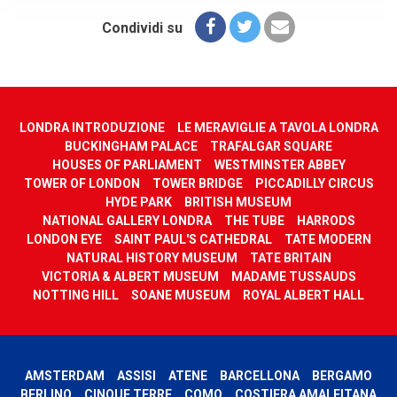
Condividi su
LONDRA INTRODUZIONE
LE MERAVIGLIE A TAVOLA LONDRA
BUCKINGHAM PALACE
TRAFALGAR SQUARE
HOUSES OF PARLIAMENT
WESTMINSTER ABBEY
TOWER OF LONDON
TOWER BRIDGE
PICCADILLY CIRCUS
HYDE PARK
BRITISH MUSEUM
NATIONAL GALLERY LONDRA
THE TUBE
HARRODS
LONDON EYE
SAINT PAUL'S CATHEDRAL
TATE MODERN
NATURAL HISTORY MUSEUM
TATE BRITAIN
VICTORIA & ALBERT MUSEUM
MADAME TUSSAUDS
NOTTING HILL
SOANE MUSEUM
ROYAL ALBERT HALL
AMSTERDAM
ASSISI
ATENE
BARCELLONA
BERGAMO
BERLINO
CINQUE TERRE
COMO
COSTIERA AMALFITANA