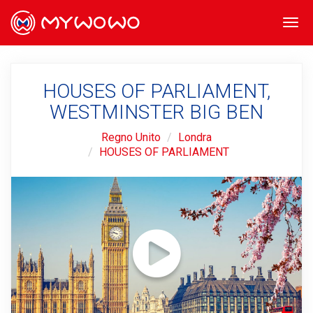
Togg
navi
HOUSES OF PARLIAMENT,
WESTMINSTER BIG BEN
Regno Unito
Londra
HOUSES OF PARLIAMENT