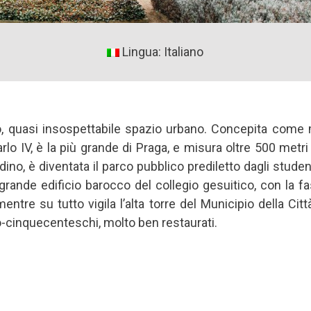
Lingua: Italiano
o, quasi insospettabile spazio urbano. Concepita come
rlo IV, è la più grande di Praga, e misura oltre 500 metr
ino, è diventata il parco pubblico prediletto dagli student
grande edificio barocco del collegio gesuitico, con la f
entre su tutto vigila l’alta torre del Municipio della Cit
ro-cinquecenteschi, molto ben restaurati.