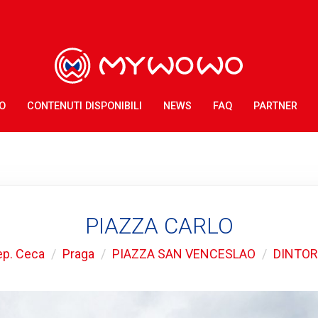
O
CONTENUTI DISPONIBILI
NEWS
FAQ
PARTNER
PIAZZA CARLO
ep. Ceca
Praga
PIAZZA SAN VENCESLAO
DINTOR