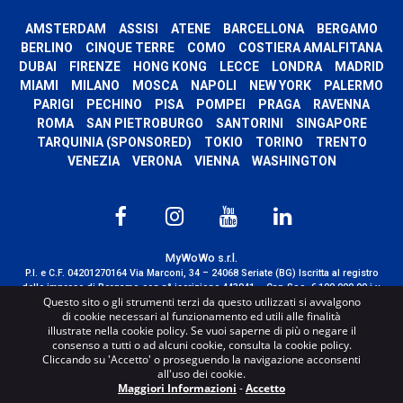
AMSTERDAM
ASSISI
ATENE
BARCELLONA
BERGAMO
BERLINO
CINQUE TERRE
COMO
COSTIERA AMALFITANA
DUBAI
FIRENZE
HONG KONG
LECCE
LONDRA
MADRID
MIAMI
MILANO
MOSCA
NAPOLI
NEW YORK
PALERMO
PARIGI
PECHINO
PISA
POMPEI
PRAGA
RAVENNA
ROMA
SAN PIETROBURGO
SANTORINI
SINGAPORE
TARQUINIA (SPONSORED)
TOKIO
TORINO
TRENTO
VENEZIA
VERONA
VIENNA
WASHINGTON
MyWoWo s.r.l.
P.I. e C.F. 04201270164 Via Marconi, 34 – 24068 Seriate (BG) Iscritta al registro
delle imprese di Bergamo con n° iscrizione 443941 – Cap.Soc. € 100.000,00 i.v.
Questo sito o gli strumenti terzi da questo utilizzati si avvalgono
TERMS AND CONDITIONS
-
CREDITS
di cookie necessari al funzionamento ed utili alle finalità
illustrate nella cookie policy. Se vuoi saperne di più o negare il
consenso a tutti o ad alcuni cookie, consulta la cookie policy.
Cliccando su 'Accetto' o proseguendo la navigazione acconsenti
all'uso dei cookie.
Maggiori Informazioni
-
Accetto