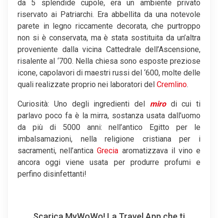
da 5 splendide cupole, era un ambiente privato
riservato ai Patriarchi. Era abbellita da una notevole
parete in legno riccamente decorata, che purtroppo
non si è conservata, ma è stata sostituita da un’altra
proveniente dalla vicina Cattedrale dell’Ascensione,
risalente al ‘700. Nella chiesa sono esposte preziose
icone, capolavori di maestri russi del ‘600, molte delle
quali realizzate proprio nei laboratori del
Cremlino
.
Curiosità: Uno degli ingredienti del
miro
di cui ti
parlavo poco fa è la mirra, sostanza usata dall’uomo
da più di 5000 anni: nell’antico Egitto per le
imbalsamazioni, nella religione cristiana per i
sacramenti, nell’antica
Grecia
aromatizzava il vino e
ancora oggi viene usata per produrre profumi e
perfino disinfettanti!
Scarica MyWoWo! La Travel App che ti