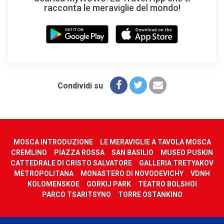
racconta le meraviglie del mondo!
Condividi su
MOSCA INTRODUZIONE
LE MERAVIGLIE A TAVOLA MOSCA
CREMLINO
PIAZZA ROSSA
SAN BASILIO
MUSEO PUSKIN
CATTEDRALE DI CRISTO SALVATORE
GALLERIA TRETYAKOV
METROPOLITANA
MONASTERO DI NOVODEVICHY
VDNH
KOLOMENSKOE
GORKIJ PARK
TEATRO BOLSHOI
PARCO TSARITSYNO
TORRE OSTANKINO