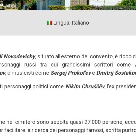
Lingua: Italiano
di Novodevichy
, situato all’esterno del convento, è ricco d
personaggi russi tra cui grandissimi scrittori come
ov
, o musicisti come
Sergej Prokof'ev
e
Dmitrij Šostako
i personaggi politici come
Nikita Chruščёv
, l’ex presid
che nel cimitero sono sepolte quasi 27.000 persone, ecc
facilitare la ricerca dei personaggi famosi, scritta purtr