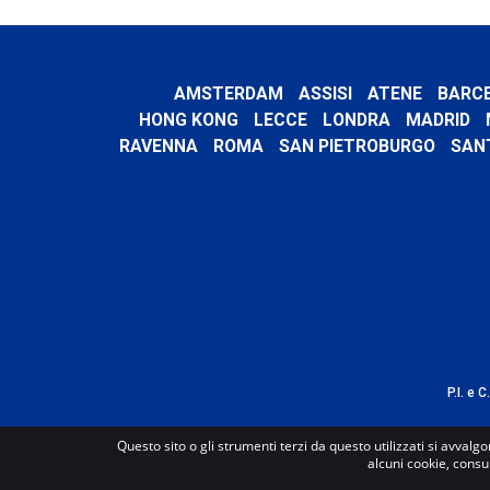
AMSTERDAM
ASSISI
ATENE
BARC
HONG KONG
LECCE
LONDRA
MADRID
RAVENNA
ROMA
SAN PIETROBURGO
SAN
P.I. e 
Questo sito o gli strumenti terzi da questo utilizzati si avvalgo
alcuni cookie, consu