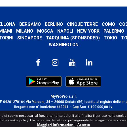
ELLONA
BERGAMO
BERLINO
CINQUE TERRE
COMO
CO
MIAMI
MILANO
MOSCA
NAPOLI
NEW YORK
PALERMO
TORINI
SINGAPORE
TARQUINIA (SPONSORED)
TOKIO
TO
WASHINGTON
MyWoWo s.r.l.
C.F. 04201270164 Via Marconi, 34 – 24068 Seriate (BG) Iscritta al registro delle im
Bergamo con n° iscrizione 443941 – Cap.Soc. € 100.000,00 i.v.
TERMS AND CONDITIONS
-
CREDITS
no di cookie necessari al funzionamento ed utili alle finalità illustrate nella cooki
lta la cookie policy. Cliccando su 'Accetto' o proseguendo la navigazione acconsent
Maggiori Informazioni
-
Accetto