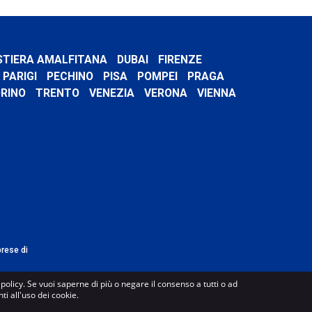
STIERA AMALFITANA
DUBAI
FIRENZE
PARIGI
PECHINO
PISA
POMPEI
PRAGA
RINO
TRENTO
VENEZIA
VERONA
VIENNA
prese di
e policy. Se vuoi saperne di più o negare il consenso a tutti o ad
i all'uso dei cookie.