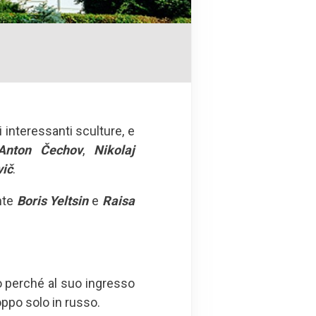
i interessanti sculture, e
Anton Čechov
,
Nikolaj
vič
.
ente
Boris Yeltsin
e
Raisa
o perché al suo ingresso
oppo solo in russo.