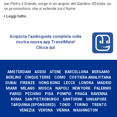
zar Pietro il Grande, sorge in un angolo del Giardino d’Estate, su
un promontorio che si estende tra il fiume...
Leggi tutto
Acquista l'audioguida completa sulla
nostra nuova app TravelMate!
Clicca qui
AMSTERDAM
ASSISI
ATENE
BARCELLONA
BERGAMO
BERLINO
CINQUE TERRE
COMO
COSTIERA AMALFITANA
DUBAI
FIRENZE
HONG KONG
LECCE
LONDRA
MADRID
MIAMI
MILANO
MOSCA
NAPOLI
NEW YORK
PALERMO
PARIGI
PECHINO
PISA
POMPEI
PRAGA
RAVENNA
ROMA
SAN PIETROBURGO
SANTORINI
SINGAPORE
TARQUINIA (SPONSORED)
TOKIO
TORINO
TRENTO
VENEZIA
VERONA
VIENNA
WASHINGTON