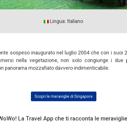
Lingua: Italiano
onte sospeso inaugurato nel luglio 2004 che con i suoi 
mersi nella vegetazione, non solo congiunge i due p
 un panorama mozzafiato davvero indimenticabile.
Scopri le meraviglie di Singapore
oWo! La Travel App che ti racconta le meravigli