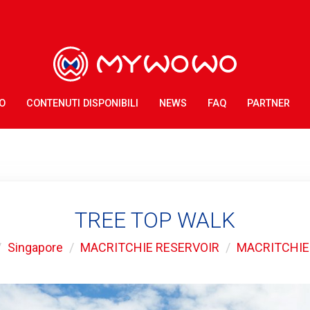
O
CONTENUTI DISPONIBILI
NEWS
FAQ
PARTNER
TREE TOP WALK
Singapore
MACRITCHIE RESERVOIR
MACRITCHIE