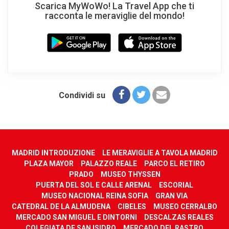
Scarica MyWoWo! La Travel App che ti
racconta le meraviglie del mondo!
Condividi su
MADRID INTRODUZIONE
LE MERAVIGLIE A TAVOLA MADRID
PLAZA MAYOR
PALAZZO REALE
PARCO EL RETIRO
PRADO
MUSEO THYSSEN
PUERTA DEL SOL E CALLE ARENAL
ESCORIAL
MUSEO NACIONAL REINA SOFIA
GRAN VIA
CATEDRAL DE LA ALMUDENA
CIBELES
MUSEO CERRALBO
MERCADO SAN MIGUEL E DINTORNI
DESCALZAS REALES
COLEGIATA DE SAN ISIDRO
MERCADO DEL RASTRO