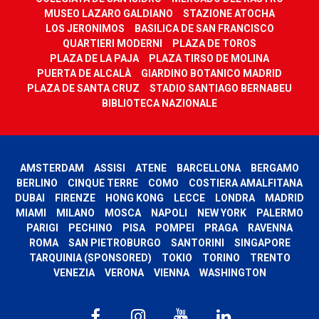
MUSEO LAZARO GALDIANO
STAZIONE ATOCHA
LOS JERONIMOS
BASILICA DE SAN FRANCISCO
QUARTIERI MODERNI
PLAZA DE TOROS
PLAZA DE LA PAJA
PLAZA TIRSO DE MOLINA
PUERTA DE ALCALÀ
GIARDINO BOTANICO MADRID
PLAZA DE SANTA CRUZ
STADIO SANTIAGO BERNABEU
BIBLIOTECA NAZIONALE
AMSTERDAM
ASSISI
ATENE
BARCELLONA
BERGAMO
BERLINO
CINQUE TERRE
COMO
COSTIERA AMALFITANA
DUBAI
FIRENZE
HONG KONG
LECCE
LONDRA
MADRID
MIAMI
MILANO
MOSCA
NAPOLI
NEW YORK
PALERMO
PARIGI
PECHINO
PISA
POMPEI
PRAGA
RAVENNA
ROMA
SAN PIETROBURGO
SANTORINI
SINGAPORE
TARQUINIA (SPONSORED)
TOKIO
TORINO
TRENTO
VENEZIA
VERONA
VIENNA
WASHINGTON