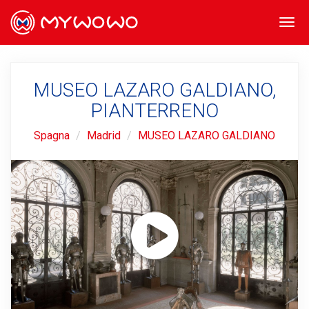
Togg
navi
MUSEO LAZARO GALDIANO,
PIANTERRENO
Spagna
Madrid
MUSEO LAZARO GALDIANO