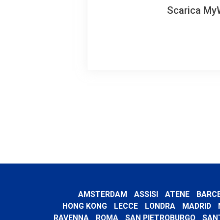
Scarica MyW
AMSTERDAM
ASSISI
ATENE
BARC
HONG KONG
LECCE
LONDRA
MADRID
RAVENNA
ROMA
SAN PIETROBURGO
SAN