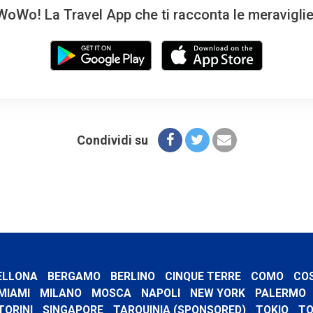
oWo! La Travel App che ti racconta le meravigli
Condividi su
ELLONA
BERGAMO
BERLINO
CINQUE TERRE
COMO
CO
MIAMI
MILANO
MOSCA
NAPOLI
NEW YORK
PALERMO
TORINI
SINGAPORE
TARQUINIA (SPONSORED)
TOKIO
TO