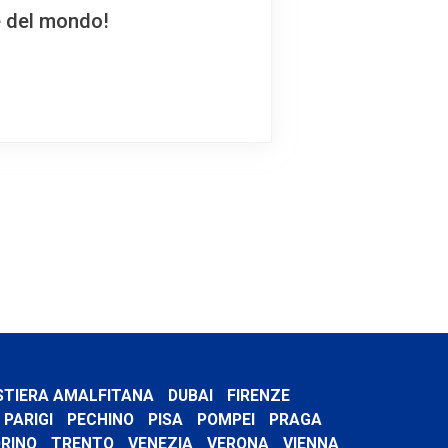
e del mondo!
STIERA AMALFITANA
DUBAI
FIRENZE
PARIGI
PECHINO
PISA
POMPEI
PRAGA
RINO
TRENTO
VENEZIA
VERONA
VIENNA