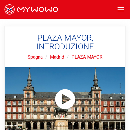
Togg
navi
PLAZA MAYOR,
INTRODUZIONE
Spagna
Madrid
PLAZA MAYOR