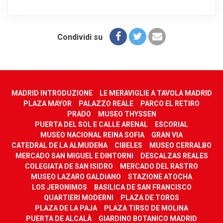
Condividi su
MADRID INTRODUZIONE
LE MERAVIGLIE A TAVOLA MADRID
PLAZA MAYOR
PALAZZO REALE
PARCO EL RETIRO
PRADO
MUSEO THYSSEN
PUERTA DEL SOL E CALLE ARENAL
ESCORIAL
MUSEO NACIONAL REINA SOFIA
GRAN VIA
CATEDRAL DE LA ALMUDENA
CIBELES
MUSEO CERRALBO
MERCADO SAN MIGUEL E DINTORNI
DESCALZAS REALES
COLEGIATA DE SAN ISIDRO
MERCADO DEL RASTRO
MUSEO LAZARO GALDIANO
STAZIONE ATOCHA
LOS JERONIMOS
BASILICA DE SAN FRANCISCO
QUARTIERI MODERNI
PLAZA DE TOROS
PLAZA DE LA PAJA
PLAZA TIRSO DE MOLINA
PUERTA DE ALCALÀ
GIARDINO BOTANICO MADRID