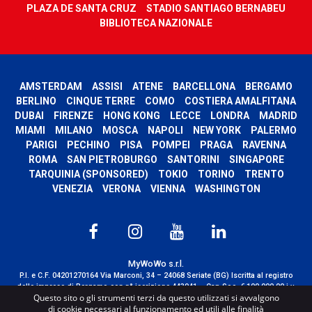
PLAZA DE SANTA CRUZ
STADIO SANTIAGO BERNABEU
BIBLIOTECA NAZIONALE
AMSTERDAM
ASSISI
ATENE
BARCELLONA
BERGAMO
BERLINO
CINQUE TERRE
COMO
COSTIERA AMALFITANA
DUBAI
FIRENZE
HONG KONG
LECCE
LONDRA
MADRID
MIAMI
MILANO
MOSCA
NAPOLI
NEW YORK
PALERMO
PARIGI
PECHINO
PISA
POMPEI
PRAGA
RAVENNA
ROMA
SAN PIETROBURGO
SANTORINI
SINGAPORE
TARQUINIA (SPONSORED)
TOKIO
TORINO
TRENTO
VENEZIA
VERONA
VIENNA
WASHINGTON
MyWoWo s.r.l.
P.I. e C.F. 04201270164 Via Marconi, 34 – 24068 Seriate (BG) Iscritta al registro
delle imprese di Bergamo con n° iscrizione 443941 – Cap.Soc. € 100.000,00 i.v.
Questo sito o gli strumenti terzi da questo utilizzati si avvalgono
TERMS AND CONDITIONS
-
CREDITS
di cookie necessari al funzionamento ed utili alle finalità