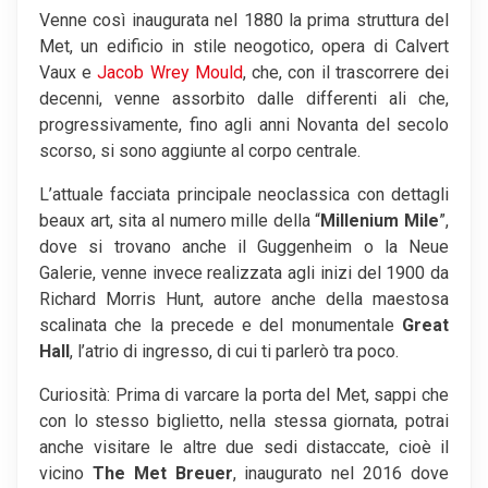
Venne così inaugurata nel 1880 la prima struttura del
Met, un edificio in stile neogotico, opera di Calvert
Vaux e
Jacob Wrey Mould
, che, con il trascorrere dei
decenni, venne assorbito dalle differenti ali che,
progressivamente, fino agli anni Novanta del secolo
scorso, si sono aggiunte al corpo centrale.
L’attuale facciata principale neoclassica con dettagli
beaux art, sita al numero mille della “
Millenium Mile
”,
dove si trovano anche il Guggenheim o la Neue
Galerie, venne invece realizzata agli inizi del 1900 da
Richard Morris Hunt, autore anche della maestosa
scalinata che la precede e del monumentale
Great
Hall
, l’atrio di ingresso, di cui ti parlerò tra poco.
Curiosità: Prima di varcare la porta del Met, sappi che
con lo stesso biglietto, nella stessa giornata, potrai
anche visitare le altre due sedi distaccate, cioè il
vicino
The Met Breuer
, inaugurato nel 2016 dove