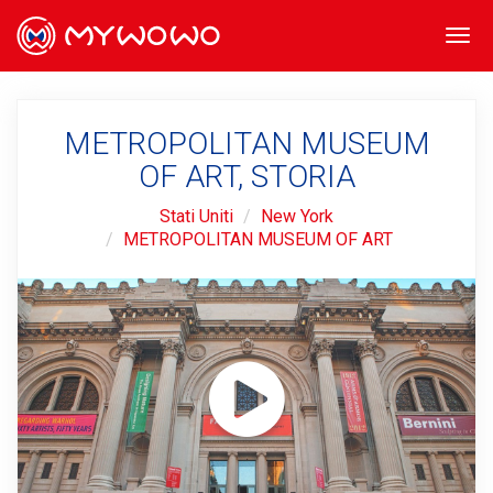
Togg
navi
METROPOLITAN MUSEUM
OF ART, STORIA
Stati Uniti
New York
METROPOLITAN MUSEUM OF ART