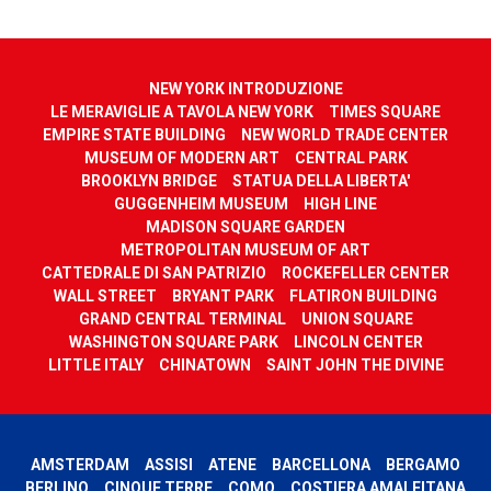
NEW YORK INTRODUZIONE
LE MERAVIGLIE A TAVOLA NEW YORK
TIMES SQUARE
EMPIRE STATE BUILDING
NEW WORLD TRADE CENTER
MUSEUM OF MODERN ART
CENTRAL PARK
BROOKLYN BRIDGE
STATUA DELLA LIBERTA'
GUGGENHEIM MUSEUM
HIGH LINE
MADISON SQUARE GARDEN
METROPOLITAN MUSEUM OF ART
CATTEDRALE DI SAN PATRIZIO
ROCKEFELLER CENTER
WALL STREET
BRYANT PARK
FLATIRON BUILDING
GRAND CENTRAL TERMINAL
UNION SQUARE
WASHINGTON SQUARE PARK
LINCOLN CENTER
LITTLE ITALY
CHINATOWN
SAINT JOHN THE DIVINE
AMSTERDAM
ASSISI
ATENE
BARCELLONA
BERGAMO
BERLINO
CINQUE TERRE
COMO
COSTIERA AMALFITANA