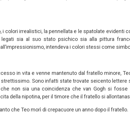
o, i colori irrealistici, la pennellata e le spatolate evidenti
o legati sia al suo stato psichico sia alla pittura fran
ll’impressionismo, intendeva i colori stessi come simboli
sso in vita e venne mantenuto dal fratello minore, Teo,
strettissimo. Sono infatti state trovate seicento lettere
a che non sia una coincidenza che van Gogh si fosse a
a della nipotina, per il timore che il fratello si allontanas
tanto che Teo morì di crepacuore un anno dopo il fratello.