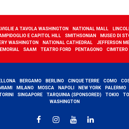
AVIGLIE A TAVOLA WASHINGTON
NATIONAL MALL
LINCOL
AMPIDOGLIO E CAPITOL HILL
SMITHSONIAN
MUSEO DI ST
ERY WASHINGTON
NATIONAL CATHEDRAL
JEFFERSON M
EMORIAL
SAAM
TEATRO FORD
PENTAGONO
CIMITERO
ELLONA
BERGAMO
BERLINO
CINQUE TERRE
COMO
CO
MIAMI
MILANO
MOSCA
NAPOLI
NEW YORK
PALERMO
TORINI
SINGAPORE
TARQUINIA (SPONSORED)
TOKIO
TO
WASHINGTON