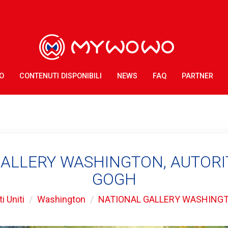
O
CONTENUTI DISPONIBILI
NEWS
FAQ
PARTNER
GALLERY WASHINGTON, AUTORI
GOGH
ti Uniti
Washington
NATIONAL GALLERY WASHING