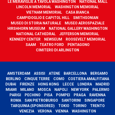
LE MERAVIGLIE A TAVOLA WASHINGTON
NATIONAL MALL
LINCOLN MEMORIAL
WASHINGTON MEMORIAL
VIETNAM MEMORIAL
CASA BIANCA
CAMPIDOGLIO E CAPITOL HILL
SMITHSONIAN
MUSEO DI STORIA NATURALE
MUSEO AEROSPAZIALE
HIRSHHORN MUSEUM
NATIONAL GALLERY WASHINGTON
NATIONAL CATHEDRAL
JEFFERSON MEMORIAL
KENNEDY CENTER
NEWSEUM
ROOSEVELT MEMORIAL
SAAM
TEATRO FORD
PENTAGONO
CIMITERO DI ARLINGTON
AMSTERDAM
ASSISI
ATENE
BARCELLONA
BERGAMO
BERLINO
CINQUE TERRE
COMO
COSTIERA AMALFITANA
DUBAI
FIRENZE
HONG KONG
LECCE
LONDRA
MADRID
MIAMI
MILANO
MOSCA
NAPOLI
NEW YORK
PALERMO
PARIGI
PECHINO
PISA
POMPEI
PRAGA
RAVENNA
ROMA
SAN PIETROBURGO
SANTORINI
SINGAPORE
TARQUINIA (SPONSORED)
TOKIO
TORINO
TRENTO
VENEZIA
VERONA
VIENNA
WASHINGTON