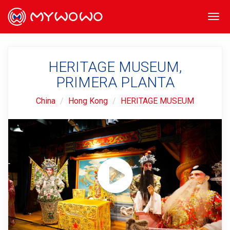
Togg
navi
HERITAGE MUSEUM,
PRIMERA PLANTA
China
Hong Kong
HERITAGE MUSEUM