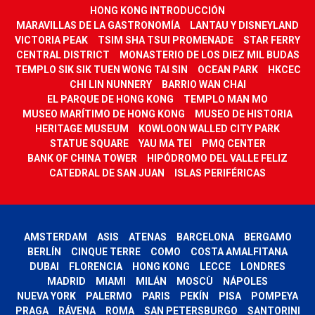
HONG KONG INTRODUCCIÓN
MARAVILLAS DE LA GASTRONOMÍA
LANTAU Y DISNEYLAND
VICTORIA PEAK
TSIM SHA TSUI PROMENADE
STAR FERRY
CENTRAL DISTRICT
MONASTERIO DE LOS DIEZ MIL BUDAS
TEMPLO SIK SIK TUEN WONG TAI SIN
OCEAN PARK
HKCEC
CHI LIN NUNNERY
BARRIO WAN CHAI
EL PARQUE DE HONG KONG
TEMPLO MAN MO
MUSEO MARÍTIMO DE HONG KONG
MUSEO DE HISTORIA
HERITAGE MUSEUM
KOWLOON WALLED CITY PARK
STATUE SQUARE
YAU MA TEI
PMQ CENTER
BANK OF CHINA TOWER
HIPÓDROMO DEL VALLE FELIZ
CATEDRAL DE SAN JUAN
ISLAS PERIFÉRICAS
AMSTERDAM
ASIS
ATENAS
BARCELONA
BERGAMO
BERLÍN
CINQUE TERRE
COMO
COSTA AMALFITANA
DUBAI
FLORENCIA
HONG KONG
LECCE
LONDRES
MADRID
MIAMI
MILÁN
MOSCÙ
NÁPOLES
NUEVA YORK
PALERMO
PARIS
PEKÍN
PISA
POMPEYA
PRAGA
RÁVENA
ROMA
SAN PETERSBURGO
SANTORINI