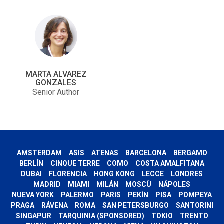
MARTA ALVAREZ
GONZALES
Senior Author
AMSTERDAM
ASIS
ATENAS
BARCELONA
BERGAMO
BERLÍN
CINQUE TERRE
COMO
COSTA AMALFITANA
DUBAI
FLORENCIA
HONG KONG
LECCE
LONDRES
MADRID
MIAMI
MILÁN
MOSCÙ
NÁPOLES
NUEVA YORK
PALERMO
PARIS
PEKÍN
PISA
POMPEYA
PRAGA
RÁVENA
ROMA
SAN PETERSBURGO
SANTORINI
SINGAPUR
TARQUINIA (SPONSORED)
TOKIO
TRENTO