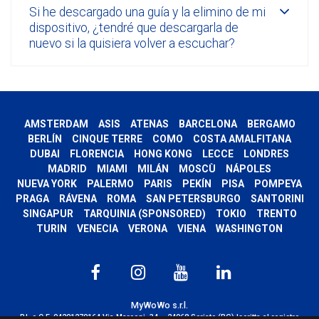
Si he descargado una guía y la elimino de mi
dispositivo, ¿tendré que descargarla de
nuevo si la quisiera volver a escuchar?
AMSTERDAM
ASIS
ATENAS
BARCELONA
BERGAMO
BERLÍN
CINQUE TERRE
COMO
COSTA AMALFITANA
DUBAI
FLORENCIA
HONG KONG
LECCE
LONDRES
MADRID
MIAMI
MILÁN
MOSCÙ
NÁPOLES
NUEVA YORK
PALERMO
PARIS
PEKÍN
PISA
POMPEYA
PRAGA
RÁVENA
ROMA
SAN PETERSBURGO
SANTORINI
SINGAPUR
TARQUINIA (SPONSORED)
TOKIO
TRENTO
TURIN
VENECIA
VERONA
VIENA
WASHINGTON
MyWoWo s.r.l.
P.I. e C.F. 04201270164 Via Marconi, 34 – 24068 Seriate (BG) Iscritta al registro