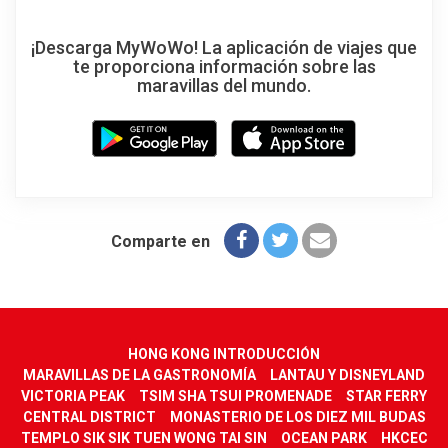
¡Descarga MyWoWo! La aplicación de viajes que
te proporciona información sobre las
maravillas del mundo.
Comparte en
HONG KONG INTRODUCCIÓN
MARAVILLAS DE LA GASTRONOMÍA
LANTAU Y DISNEYLAND
VICTORIA PEAK
TSIM SHA TSUI PROMENADE
STAR FERRY
CENTRAL DISTRICT
MONASTERIO DE LOS DIEZ MIL BUDAS
TEMPLO SIK SIK TUEN WONG TAI SIN
OCEAN PARK
HKCEC