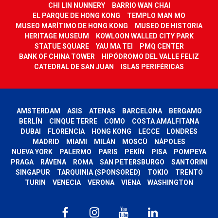
CHI LIN NUNNERY
BARRIO WAN CHAI
EL PARQUE DE HONG KONG
TEMPLO MAN MO
MUSEO MARÍTIMO DE HONG KONG
MUSEO DE HISTORIA
HERITAGE MUSEUM
KOWLOON WALLED CITY PARK
STATUE SQUARE
YAU MA TEI
PMQ CENTER
BANK OF CHINA TOWER
HIPÓDROMO DEL VALLE FELIZ
CATEDRAL DE SAN JUAN
ISLAS PERIFÉRICAS
AMSTERDAM
ASIS
ATENAS
BARCELONA
BERGAMO
BERLÍN
CINQUE TERRE
COMO
COSTA AMALFITANA
DUBAI
FLORENCIA
HONG KONG
LECCE
LONDRES
MADRID
MIAMI
MILÁN
MOSCÙ
NÁPOLES
NUEVA YORK
PALERMO
PARIS
PEKÍN
PISA
POMPEYA
PRAGA
RÁVENA
ROMA
SAN PETERSBURGO
SANTORINI
SINGAPUR
TARQUINIA (SPONSORED)
TOKIO
TRENTO
TURIN
VENECIA
VERONA
VIENA
WASHINGTON