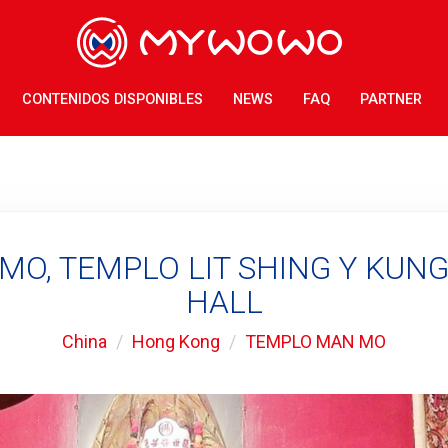
CONTENIDOS DISPONIBLES
NEWS
FAQ
PARTNER
O, TEMPLO LIT SHING Y KUN
HALL
China
Hong Kong
TEMPLO MAN MO