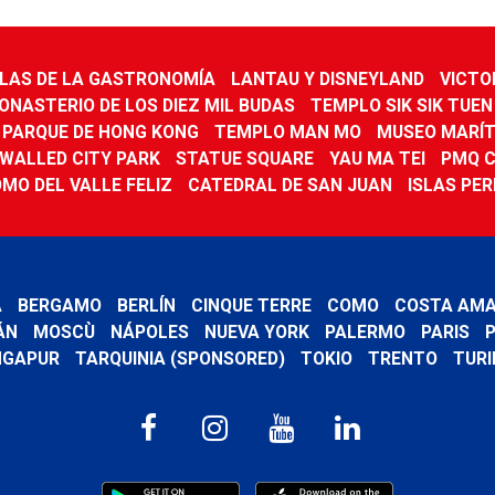
LAS DE LA GASTRONOMÍA
LANTAU Y DISNEYLAND
VICTO
ONASTERIO DE LOS DIEZ MIL BUDAS
TEMPLO SIK SIK TUEN
 PARQUE DE HONG KONG
TEMPLO MAN MO
MUSEO MARÍT
WALLED CITY PARK
STATUE SQUARE
YAU MA TEI
PMQ 
MO DEL VALLE FELIZ
CATEDRAL DE SAN JUAN
ISLAS PER
A
BERGAMO
BERLÍN
CINQUE TERRE
COMO
COSTA AMA
ÁN
MOSCÙ
NÁPOLES
NUEVA YORK
PALERMO
PARIS
P
NGAPUR
TARQUINIA (SPONSORED)
TOKIO
TRENTO
TURI