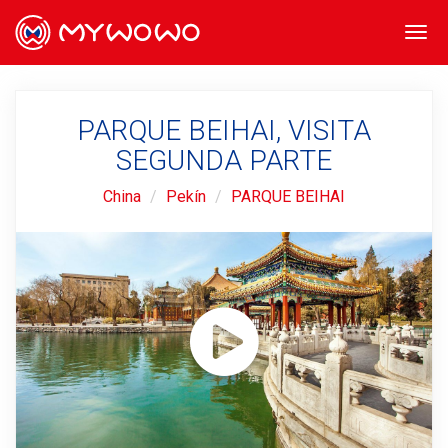
Togg
navi
PARQUE BEIHAI, VISITA
SEGUNDA PARTE
China
Pekín
PARQUE BEIHAI