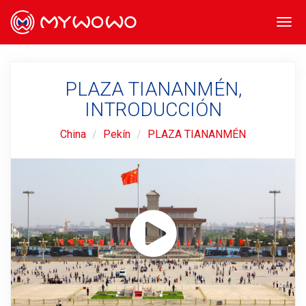
Togg
navi
PLAZA TIANANMÉN,
INTRODUCCIÓN
China
Pekín
PLAZA TIANANMÉN