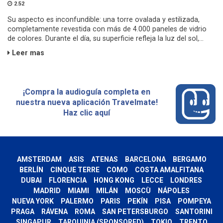
2.52
Su aspecto es inconfundible: una torre ovalada y estilizada,
completamente revestida con más de 4.000 paneles de vidrio
de colores. Durante el día, su superficie refleja la luz del sol,...
Leer mas
¡Compra la audioguía completa en
nuestra nueva aplicación Travelmate!
Haz clic aquí
AMSTERDAM
ASIS
ATENAS
BARCELONA
BERGAMO
BERLÍN
CINQUE TERRE
COMO
COSTA AMALFITANA
DUBAI
FLORENCIA
HONG KONG
LECCE
LONDRES
MADRID
MIAMI
MILÁN
MOSCÙ
NÁPOLES
NUEVA YORK
PALERMO
PARIS
PEKÍN
PISA
POMPEYA
PRAGA
RÁVENA
ROMA
SAN PETERSBURGO
SANTORINI
SINGAPUR
TARQUINIA (SPONSORED)
TOKIO
TRENTO