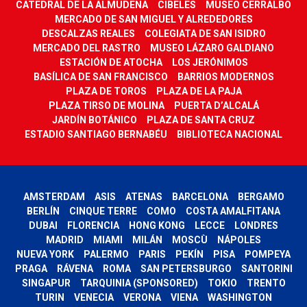
CATEDRAL DE LA ALMUDENA
CIBELES
MUSEO CERRALBO
MERCADO DE SAN MIGUEL Y ALREDEDORES
DESCALZAS REALES
COLEGIATA DE SAN ISIDRO
MERCADO DEL RASTRO
MUSEO LÁZARO GALDIANO
ESTACIÓN DE ATOCHA
LOS JERÓNIMOS
BASÍLICA DE SAN FRANCISCO
BARRIOS MODERNOS
PLAZA DE TOROS
PLAZA DE LA PAJA
PLAZA TIRSO DE MOLINA
PUERTA D’ALCALÁ
JARDÍN BOTÁNICO
PLAZA DE SANTA CRUZ
ESTADIO SANTIAGO BERNABÉU
BIBLIOTECA NACIONAL
AMSTERDAM
ASIS
ATENAS
BARCELONA
BERGAMO
BERLÍN
CINQUE TERRE
COMO
COSTA AMALFITANA
DUBAI
FLORENCIA
HONG KONG
LECCE
LONDRES
MADRID
MIAMI
MILÁN
MOSCÙ
NÁPOLES
NUEVA YORK
PALERMO
PARIS
PEKÍN
PISA
POMPEYA
PRAGA
RÁVENA
ROMA
SAN PETERSBURGO
SANTORINI
SINGAPUR
TARQUINIA (SPONSORED)
TOKIO
TRENTO
TURIN
VENECIA
VERONA
VIENA
WASHINGTON