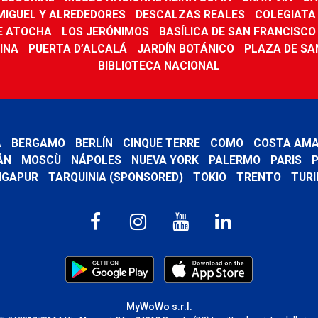
MIGUEL Y ALREDEDORES
DESCALZAS REALES
COLEGIATA 
E ATOCHA
LOS JERÓNIMOS
BASÍLICA DE SAN FRANCISCO
INA
PUERTA D’ALCALÁ
JARDÍN BOTÁNICO
PLAZA DE SA
BIBLIOTECA NACIONAL
A
BERGAMO
BERLÍN
CINQUE TERRE
COMO
COSTA AMA
ÁN
MOSCÙ
NÁPOLES
NUEVA YORK
PALERMO
PARIS
P
NGAPUR
TARQUINIA (SPONSORED)
TOKIO
TRENTO
TURI
MyWoWo s.r.l.