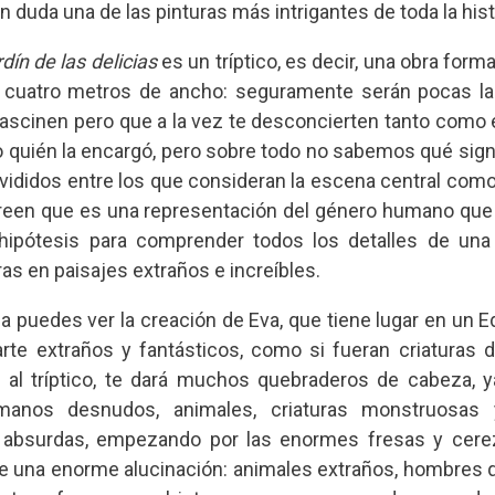
in duda una de las pinturas más intrigantes de toda la hist
dín de las delicias
es un tríptico, es decir, una obra form
 cuatro metros de ancho: seguramente serán pocas la
e fascinen pero que a la vez te desconcierten tanto com
o quién la encargó, pero sobre todo no sabemos qué signi
divididos entre los que consideran la escena central com
 creen que es una representación del género humano que
hipótesis para comprender todos los detalles de una 
s en paisajes extraños e increíbles.
rda puedes ver la creación de Eva, que tiene lugar en un 
rte extraños y fantásticos, como si fueran criaturas d
 al tríptico, te dará muchos quebraderos de cabeza, 
manos desnudos, animales, criaturas monstruosas 
absurdas, empezando por las enormes fresas y cerez
de una enorme alucinación: animales extraños, hombres q