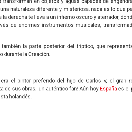
 transforman en objetos y aguas capaces de engendra
una naturaleza diferente y misteriosa, nada es lo que p
de la derecha te lleva a un infierno oscuro y aterrador, do
avés de enormes instrumentos musicales, transforma
 también la parte posterior del tríptico, que represen
o durante la Creación.
ra el pintor preferido del hijo de Carlos V, el gran re
a de sus obras, ¡un auténtico fan! Aún hoy
España
es el 
ista holandés.