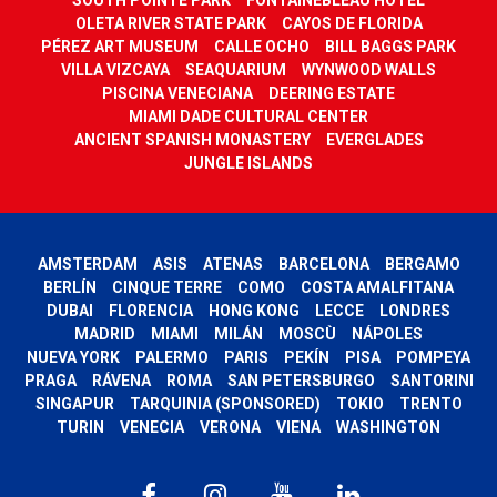
OLETA RIVER STATE PARK
CAYOS DE FLORIDA
PÉREZ ART MUSEUM
CALLE OCHO
BILL BAGGS PARK
VILLA VIZCAYA
SEAQUARIUM
WYNWOOD WALLS
PISCINA VENECIANA
DEERING ESTATE
MIAMI DADE CULTURAL CENTER
ANCIENT SPANISH MONASTERY
EVERGLADES
JUNGLE ISLANDS
AMSTERDAM
ASIS
ATENAS
BARCELONA
BERGAMO
BERLÍN
CINQUE TERRE
COMO
COSTA AMALFITANA
DUBAI
FLORENCIA
HONG KONG
LECCE
LONDRES
MADRID
MIAMI
MILÁN
MOSCÙ
NÁPOLES
NUEVA YORK
PALERMO
PARIS
PEKÍN
PISA
POMPEYA
PRAGA
RÁVENA
ROMA
SAN PETERSBURGO
SANTORINI
SINGAPUR
TARQUINIA (SPONSORED)
TOKIO
TRENTO
TURIN
VENECIA
VERONA
VIENA
WASHINGTON