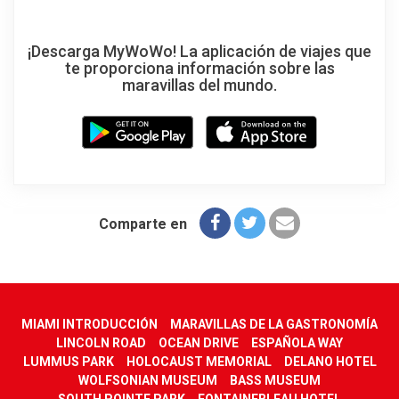
¡Descarga MyWoWo! La aplicación de viajes que
te proporciona información sobre las
maravillas del mundo.
Comparte en
MIAMI INTRODUCCIÓN
MARAVILLAS DE LA GASTRONOMÍA
LINCOLN ROAD
OCEAN DRIVE
ESPAÑOLA WAY
LUMMUS PARK
HOLOCAUST MEMORIAL
DELANO HOTEL
WOLFSONIAN MUSEUM
BASS MUSEUM
SOUTH POINTE PARK
FONTAINEBLEAU HOTEL