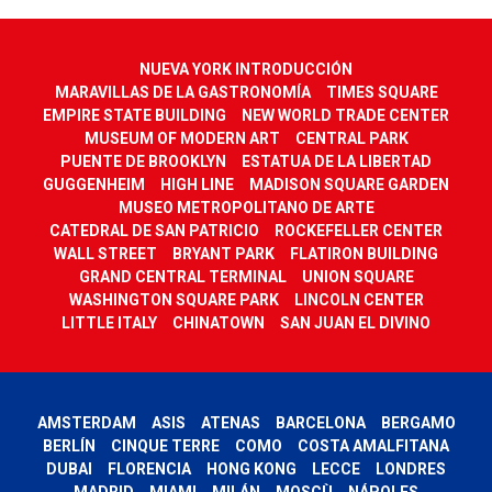
NUEVA YORK INTRODUCCIÓN
MARAVILLAS DE LA GASTRONOMÍA
TIMES SQUARE
EMPIRE STATE BUILDING
NEW WORLD TRADE CENTER
MUSEUM OF MODERN ART
CENTRAL PARK
PUENTE DE BROOKLYN
ESTATUA DE LA LIBERTAD
GUGGENHEIM
HIGH LINE
MADISON SQUARE GARDEN
MUSEO METROPOLITANO DE ARTE
CATEDRAL DE SAN PATRICIO
ROCKEFELLER CENTER
WALL STREET
BRYANT PARK
FLATIRON BUILDING
GRAND CENTRAL TERMINAL
UNION SQUARE
WASHINGTON SQUARE PARK
LINCOLN CENTER
LITTLE ITALY
CHINATOWN
SAN JUAN EL DIVINO
AMSTERDAM
ASIS
ATENAS
BARCELONA
BERGAMO
BERLÍN
CINQUE TERRE
COMO
COSTA AMALFITANA
DUBAI
FLORENCIA
HONG KONG
LECCE
LONDRES
MADRID
MIAMI
MILÁN
MOSCÙ
NÁPOLES