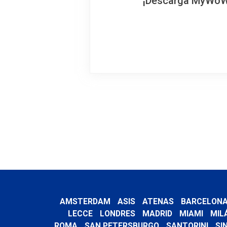
¡Descarga MyWoWo!
AMSTERDAM
ASIS
ATENAS
BARCELON
LECCE
LONDRES
MADRID
MIAMI
MIL
ROMA
SAN PETERSBURGO
SANTORINI
SI