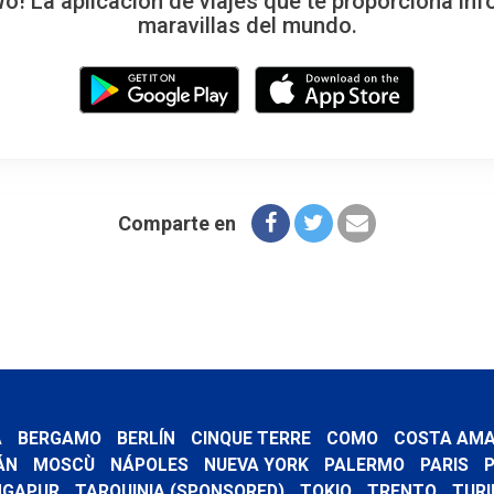
 La aplicación de viajes que te proporciona inf
maravillas del mundo.
Comparte en
A
BERGAMO
BERLÍN
CINQUE TERRE
COMO
COSTA AMA
ÁN
MOSCÙ
NÁPOLES
NUEVA YORK
PALERMO
PARIS
P
NGAPUR
TARQUINIA (SPONSORED)
TOKIO
TRENTO
TURI