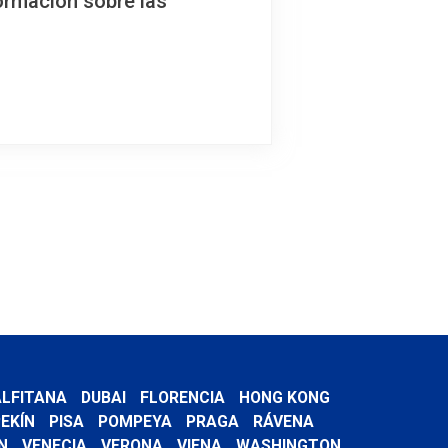
ormación sobre las
LFITANA
DUBAI
FLORENCIA
HONG KONG
EKÍN
PISA
POMPEYA
PRAGA
RÁVENA
N
VENECIA
VERONA
VIENA
WASHINGTON