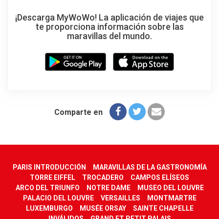
¡Descarga MyWoWo! La aplicación de viajes que
te proporciona información sobre las
maravillas del mundo.
Comparte en
PARIS INTRODUCCIÓN
MARAVILLAS DE LA GASTRONOMÍA
TORRE EIFFEL
TROCADERO
CAMPOS ELÍSEOS
ARCO DEL TRIUNFO
NOTRE DAME
MUSEO DEL LOUVRE
PALACIO DEL LOUVRE
VERSAILLES
MONTMARTRE
LUXEMBURGO
MUSÉE ORSAY
SAINTE CHAPELLE
INVÁLIDOS
GRAND ET PETIT PALAIS