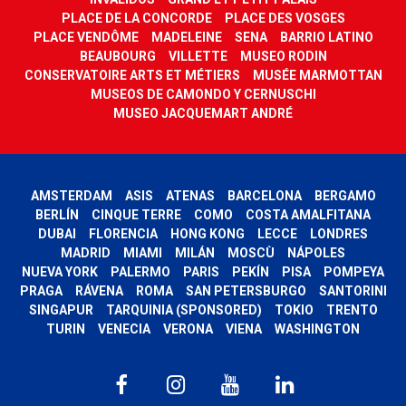
PLACE DE LA CONCORDE
PLACE DES VOSGES
PLACE VENDÔME
MADELEINE
SENA
BARRIO LATINO
BEAUBOURG
VILLETTE
MUSEO RODIN
CONSERVATOIRE ARTS ET MÉTIERS
MUSÉE MARMOTTAN
MUSEOS DE CAMONDO Y CERNUSCHI
MUSEO JACQUEMART ANDRÉ
AMSTERDAM
ASIS
ATENAS
BARCELONA
BERGAMO
BERLÍN
CINQUE TERRE
COMO
COSTA AMALFITANA
DUBAI
FLORENCIA
HONG KONG
LECCE
LONDRES
MADRID
MIAMI
MILÁN
MOSCÙ
NÁPOLES
NUEVA YORK
PALERMO
PARIS
PEKÍN
PISA
POMPEYA
PRAGA
RÁVENA
ROMA
SAN PETERSBURGO
SANTORINI
SINGAPUR
TARQUINIA (SPONSORED)
TOKIO
TRENTO
TURIN
VENECIA
VERONA
VIENA
WASHINGTON