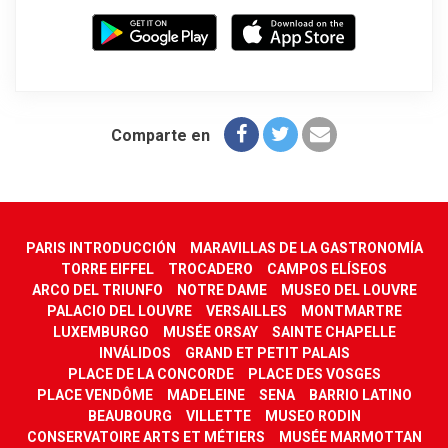
Comparte en
PARIS INTRODUCCIÓN
MARAVILLAS DE LA GASTRONOMÍA
TORRE EIFFEL
TROCADERO
CAMPOS ELÍSEOS
ARCO DEL TRIUNFO
NOTRE DAME
MUSEO DEL LOUVRE
PALACIO DEL LOUVRE
VERSAILLES
MONTMARTRE
LUXEMBURGO
MUSÉE ORSAY
SAINTE CHAPELLE
INVÁLIDOS
GRAND ET PETIT PALAIS
PLACE DE LA CONCORDE
PLACE DES VOSGES
PLACE VENDÔME
MADELEINE
SENA
BARRIO LATINO
BEAUBOURG
VILLETTE
MUSEO RODIN
CONSERVATOIRE ARTS ET MÉTIERS
MUSÉE MARMOTTAN