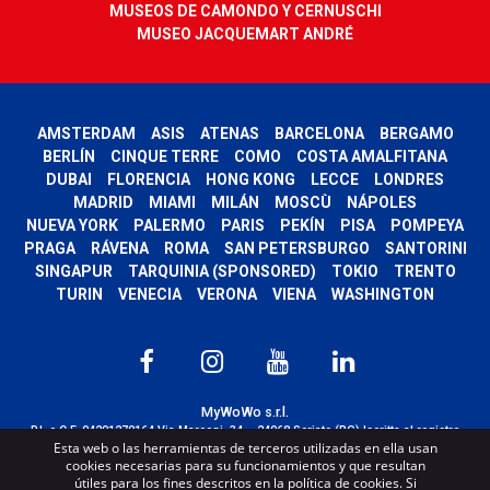
MUSEOS DE CAMONDO Y CERNUSCHI
MUSEO JACQUEMART ANDRÉ
AMSTERDAM
ASIS
ATENAS
BARCELONA
BERGAMO
BERLÍN
CINQUE TERRE
COMO
COSTA AMALFITANA
DUBAI
FLORENCIA
HONG KONG
LECCE
LONDRES
MADRID
MIAMI
MILÁN
MOSCÙ
NÁPOLES
NUEVA YORK
PALERMO
PARIS
PEKÍN
PISA
POMPEYA
PRAGA
RÁVENA
ROMA
SAN PETERSBURGO
SANTORINI
SINGAPUR
TARQUINIA (SPONSORED)
TOKIO
TRENTO
TURIN
VENECIA
VERONA
VIENA
WASHINGTON
MyWoWo s.r.l.
P.I. e C.F. 04201270164 Via Marconi, 34 – 24068 Seriate (BG) Iscritta al registro
Esta web o las herramientas de terceros utilizadas en ella usan
delle imprese di Bergamo con n° iscrizione 443941 – Cap.Soc. € 100.000,00 i.v.
cookies necesarias para su funcionamientos y que resultan
TERMS AND CONDITIONS
-
CREDITS
útiles para los fines descritos en la política de cookies. Si