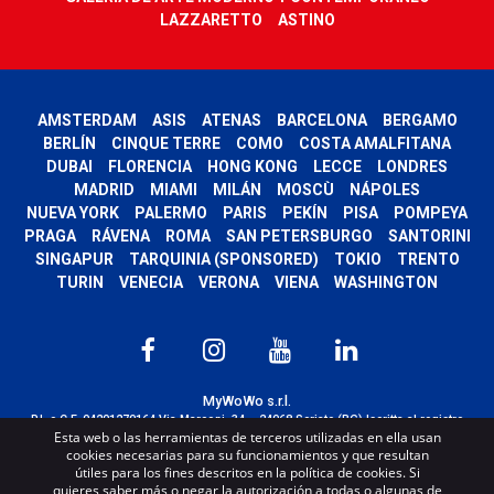
LAZZARETTO
ASTINO
AMSTERDAM
ASIS
ATENAS
BARCELONA
BERGAMO
BERLÍN
CINQUE TERRE
COMO
COSTA AMALFITANA
DUBAI
FLORENCIA
HONG KONG
LECCE
LONDRES
MADRID
MIAMI
MILÁN
MOSCÙ
NÁPOLES
NUEVA YORK
PALERMO
PARIS
PEKÍN
PISA
POMPEYA
PRAGA
RÁVENA
ROMA
SAN PETERSBURGO
SANTORINI
SINGAPUR
TARQUINIA (SPONSORED)
TOKIO
TRENTO
TURIN
VENECIA
VERONA
VIENA
WASHINGTON
MyWoWo s.r.l.
P.I. e C.F. 04201270164 Via Marconi, 34 – 24068 Seriate (BG) Iscritta al registro
Esta web o las herramientas de terceros utilizadas en ella usan
delle imprese di Bergamo con n° iscrizione 443941 – Cap.Soc. € 100.000,00 i.v.
cookies necesarias para su funcionamientos y que resultan
TERMS AND CONDITIONS
-
CREDITS
útiles para los fines descritos en la política de cookies. Si
quieres saber más o negar la autorización a todas o algunas de