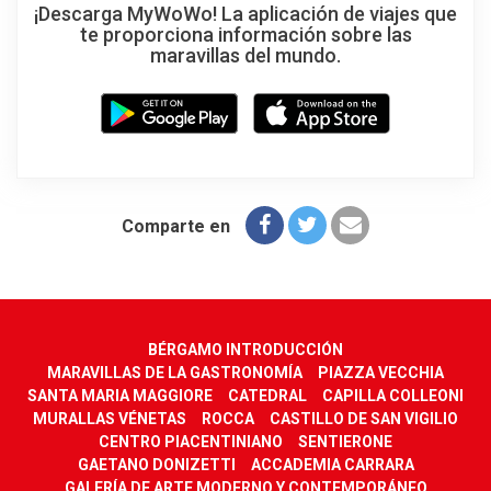
¡Descarga MyWoWo! La aplicación de viajes que
te proporciona información sobre las
maravillas del mundo.
Comparte en
BÉRGAMO INTRODUCCIÓN
MARAVILLAS DE LA GASTRONOMÍA
PIAZZA VECCHIA
SANTA MARIA MAGGIORE
CATEDRAL
CAPILLA COLLEONI
MURALLAS VÉNETAS
ROCCA
CASTILLO DE SAN VIGILIO
CENTRO PIACENTINIANO
SENTIERONE
GAETANO DONIZETTI
ACCADEMIA CARRARA
GALERÍA DE ARTE MODERNO Y CONTEMPORÁNEO