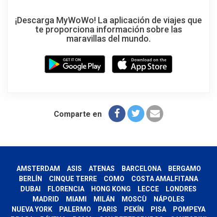
¡Descarga MyWoWo! La aplicación de viajes que
te proporciona información sobre las
maravillas del mundo.
Comparte en
AMSTERDAM
ASIS
ATENAS
BARCELONA
BERGAMO
BERLÍN
CINQUE TERRE
COMO
COSTA AMALFITANA
DUBAI
FLORENCIA
HONG KONG
LECCE
LONDRES
MADRID
MIAMI
MILÁN
MOSCÙ
NÁPOLES
NUEVA YORK
PALERMO
PARIS
PEKÍN
PISA
POMPEYA