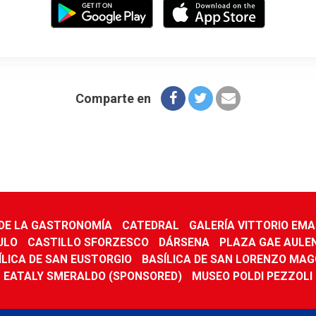
Comparte en
DE LA GASTRONOMÍA
CATEDRAL
GALERÍA VITTORIO EM
ULO
CASTILLO SFORZESCO
DÁRSENA
PLAZA GAE AULE
ÍLICA DE SAN EUSTORGIO
BASÍLICA DE SAN LORENZO MAG
EATALY SMERALDO (SPONSORED)
MUSEO POLDI PEZZOLI