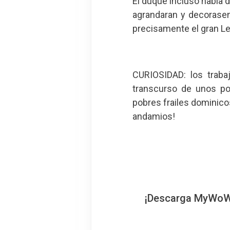
El duque incluso había 
agrandaran y decorasen 
precisamente el gran Le
CURIOSIDAD: los traba
transcurso de unos po
pobres frailes dominico
andamios!
¡Descarga MyWoWo!