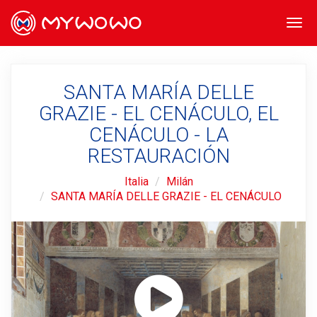
Togg
navi
SANTA MARÍA DELLE
GRAZIE - EL CENÁCULO, EL
CENÁCULO - LA
RESTAURACIÓN
Italia
Milán
SANTA MARÍA DELLE GRAZIE - EL CENÁCULO