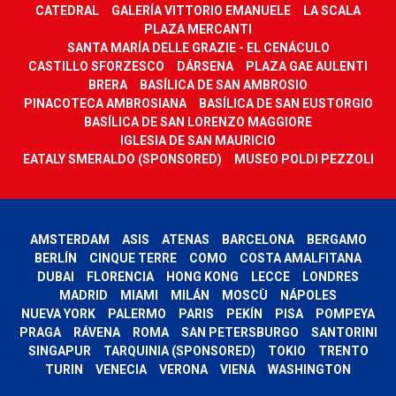
CATEDRAL
GALERÍA VITTORIO EMANUELE
LA SCALA
PLAZA MERCANTI
SANTA MARÍA DELLE GRAZIE - EL CENÁCULO
CASTILLO SFORZESCO
DÁRSENA
PLAZA GAE AULENTI
BRERA
BASÍLICA DE SAN AMBROSIO
PINACOTECA AMBROSIANA
BASÍLICA DE SAN EUSTORGIO
BASÍLICA DE SAN LORENZO MAGGIORE
IGLESIA DE SAN MAURICIO
EATALY SMERALDO (SPONSORED)
MUSEO POLDI PEZZOLI
AMSTERDAM
ASIS
ATENAS
BARCELONA
BERGAMO
BERLÍN
CINQUE TERRE
COMO
COSTA AMALFITANA
DUBAI
FLORENCIA
HONG KONG
LECCE
LONDRES
MADRID
MIAMI
MILÁN
MOSCÙ
NÁPOLES
NUEVA YORK
PALERMO
PARIS
PEKÍN
PISA
POMPEYA
PRAGA
RÁVENA
ROMA
SAN PETERSBURGO
SANTORINI
SINGAPUR
TARQUINIA (SPONSORED)
TOKIO
TRENTO
TURIN
VENECIA
VERONA
VIENA
WASHINGTON