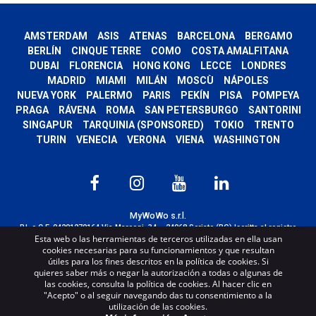
AMSTERDAM
ASIS
ATENAS
BARCELONA
BERGAMO
BERLÍN
CINQUE TERRE
COMO
COSTA AMALFITANA
DUBAI
FLORENCIA
HONG KONG
LECCE
LONDRES
MADRID
MIAMI
MILÁN
MOSCÙ
NÁPOLES
NUEVA YORK
PALERMO
PARIS
PEKÍN
PISA
POMPEYA
PRAGA
RÁVENA
ROMA
SAN PETERSBURGO
SANTORINI
SINGAPUR
TARQUINIA (SPONSORED)
TOKIO
TRENTO
TURIN
VENECIA
VERONA
VIENA
WASHINGTON
MyWoWo s.r.l.
P.I. e C.F. 04201270164 Via Marconi, 34 – 24068 Seriate (BG) Iscritta al registro
Esta web o las herramientas de terceros utilizadas en ella usan
delle imprese di Bergamo con n° iscrizione 443941 – Cap.Soc. € 100.000,00 i.v.
cookies necesarias para su funcionamientos y que resultan
TERMS AND CONDITIONS
-
CREDITS
útiles para los fines descritos en la política de cookies. Si
quieres saber más o negar la autorización a todas o algunas de
las cookies, consulta la política de cookies. Al hacer clic en
"Acepto" o al seguir navegando das tu consentimiento a la
utilización de las cookies.