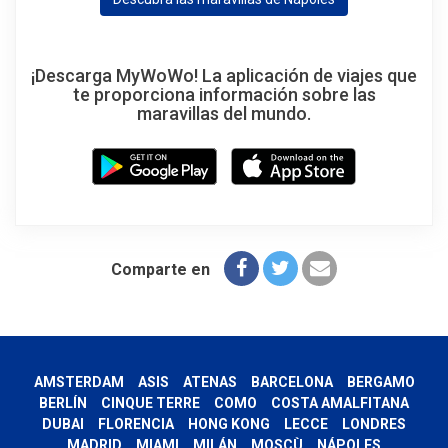
¡Descarga MyWoWo! La aplicación de viajes que
te proporciona información sobre las
maravillas del mundo.
Comparte en
AMSTERDAM
ASIS
ATENAS
BARCELONA
BERGAMO
BERLÍN
CINQUE TERRE
COMO
COSTA AMALFITANA
DUBAI
FLORENCIA
HONG KONG
LECCE
LONDRES
MADRID
MIAMI
MILÁN
MOSCÙ
NÁPOLES