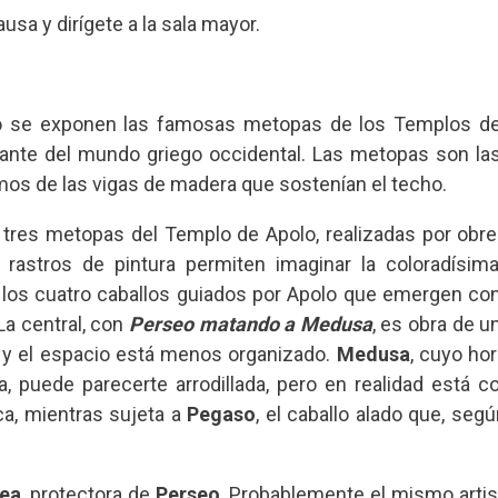
usa y dirígete a la sala mayor.
io se exponen las famosas metopas de los Templos de
ante del mundo griego occidental. Las metopas son las 
mos de las vigas de madera que sostenían el techo.
s tres metopas del Templo de Apolo, realizadas por obre
s rastros de pintura permiten imaginar la coloradísima
 los cuatro caballos guiados por Apolo que emergen con
 La central, con
Perseo matando a Medusa
, es obra de u
 y el espacio está menos organizado.
Medusa
, cuyo hor
a, puede parecerte arrodillada, pero en realidad está co
a, mientras sujeta a
Pegaso
, el caballo alado que, segú
ea
, protectora de
Perseo
. Probablemente el mismo artis