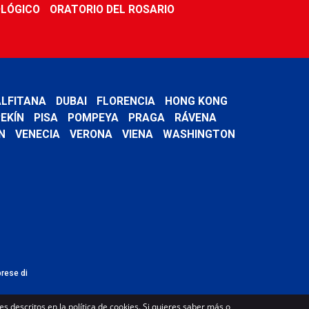
LÓGICO
ORATORIO DEL ROSARIO
LFITANA
DUBAI
FLORENCIA
HONG KONG
EKÍN
PISA
POMPEYA
PRAGA
RÁVENA
N
VENECIA
VERONA
VIENA
WASHINGTON
prese di
s descritos en la política de cookies. Si quieres saber más o