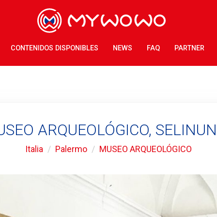
CONTENIDOS DISPONIBLES
NEWS
FAQ
PARTNER
SEO ARQUEOLÓGICO, SELINU
Italia
Palermo
MUSEO ARQUEOLÓGICO