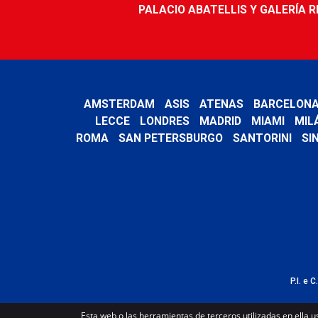
PALACIO ABATELLIS Y GALERÍA RE
AMSTERDAM
ASIS
ATENAS
BARCELON
LECCE
LONDRES
MADRID
MIAMI
MIL
ROMA
SAN PETERSBURGO
SANTORINI
SI
P.I. e 
Esta web o las herramientas de terceros utilizadas en ella u