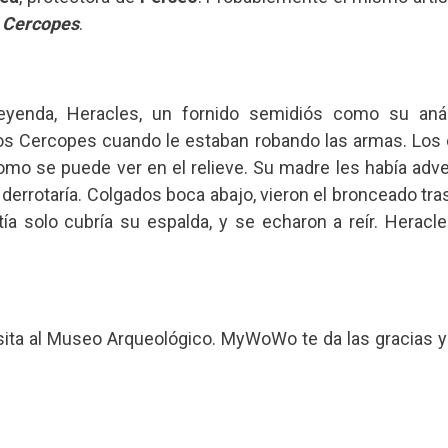
s Cercopes
.
leyenda, Heracles, un fornido semidiós como su an
os Cercopes cuando le estaban robando las armas. Los c
omo se puede ver en el relieve. Su madre les había adv
 derrotaría. Colgados boca abajo, vieron el bronceado tr
tía solo cubría su espalda, y se echaron a reír. Heracles
sita al Museo Arqueológico. MyWoWo te da las gracias y t