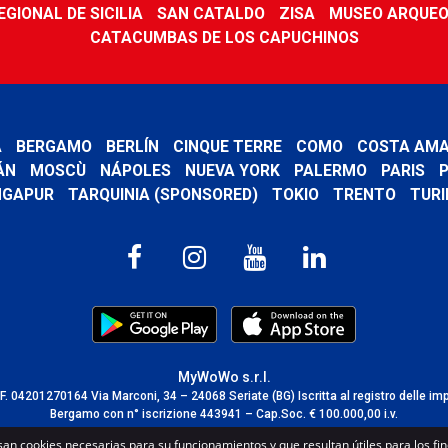
GIONAL DE SICILIA
SAN CATALDO
ZISA
MUSEO ARQUEO
CATACUMBAS DE LOS CAPUCHINOS
A
BERGAMO
BERLÍN
CINQUE TERRE
COMO
COSTA AMA
ÁN
MOSCÙ
NÁPOLES
NUEVA YORK
PALERMO
PARIS
P
NGAPUR
TARQUINIA (SPONSORED)
TOKIO
TRENTO
TURI
MyWoWo s.r.l.
C.F. 04201270164 Via Marconi, 34 – 24068 Seriate (BG) Iscritta al registro delle im
Bergamo con n° iscrizione 443941 – Cap.Soc. € 100.000,00 i.v.
TERMS AND CONDITIONS
-
CREDITS
san cookies necesarias para su funcionamientos y que resultan útiles para los fine