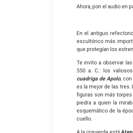
Ahora, pon el audio en pa
En el antiguo refector
escultórico más import
que protegían los extre
Te invito a observar la
550 a. C.: los valioso
cuadriga de Apolo
, con
es la mejor de las tres.
figuras son más torpes
piedra a quien la mirab
esquemático de la époc
cuello.
A la izquierda está
Aten