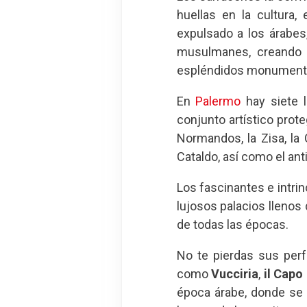
huellas en la cultura,
expulsado a los árabes,
musulmanes, creando u
espléndidos monumento
En
Palermo
hay siete l
conjunto artístico pro
Normandos, la Zisa, la 
Cataldo, así como el ant
Los fascinantes e intri
lujosos palacios llenos
de todas las épocas.
No te pierdas sus per
como
Vucciria
,
il Capo
época árabe, donde se p