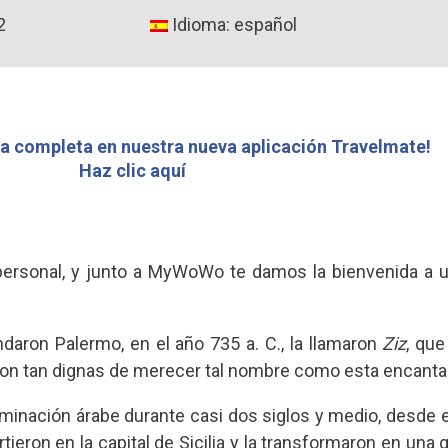
2
Idioma: español
a completa en nuestra nueva aplicación Travelmate!
Haz clic aquí
 personal, y junto a MyWoWo te damos la bienvenida a u
daron Palermo, en el año 735 a. C., la llamaron
Ziz
, que
n tan dignas de merecer tal nombre como esta encantado
inación árabe durante casi dos siglos y medio, desde e
tieron en la capital de Sicilia y la transformaron en una