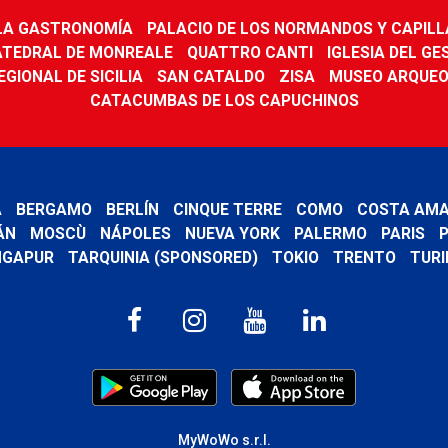
 LA GASTRONOMÍA
PALACIO DE LOS NORMANDOS Y CAPILL
ATEDRAL DE MONREALE
QUATTRO CANTI
IGLESIA DEL GE
GIONAL DE SICILIA
SAN CATALDO
ZISA
MUSEO ARQUEO
CATACUMBAS DE LOS CAPUCHINOS
A
BERGAMO
BERLÍN
CINQUE TERRE
COMO
COSTA AMA
ÁN
MOSCÙ
NÁPOLES
NUEVA YORK
PALERMO
PARIS
P
NGAPUR
TARQUINIA (SPONSORED)
TOKIO
TRENTO
TURI
MyWoWo s.r.l.