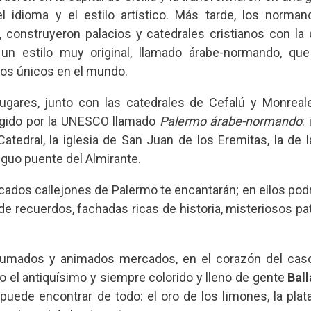
 el idioma y el estilo artístico. Más tarde, los norm
 construyeron palacios y catedrales cristianos con la 
n estilo muy original, llamado árabe-normando, qu
s únicos en el mundo.
ugares, junto con las catedrales de Cefalú y Monreal
tegido por la UNESCO llamado
Palermo árabe-normando
:
Catedral, la iglesia de San Juan de los Eremitas, la de 
iguo puente del Almirante.
ncados callejones de Palermo te encantarán; en ellos pod
 de recuerdos, fachadas ricas de historia, misteriosos pa
fumados y animados mercados, en el corazón del casco
o el antiquísimo y siempre colorido y lleno de gente
Bal
uede encontrar de todo: el oro de los limones, la plat