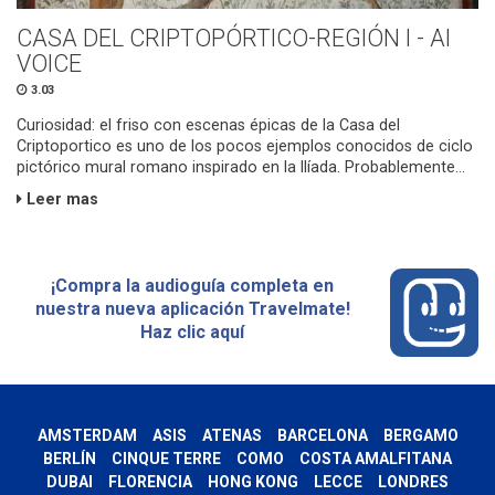
CASA DEL CRIPTOPÓRTICO-REGIÓN I - AI
VOICE
3.03
Curiosidad: el friso con escenas épicas de la Casa del
Criptoportico es uno de los pocos ejemplos conocidos de ciclo
pictórico mural romano inspirado en la Ilíada. Probablemente...
Leer mas
¡Compra la audioguía completa en
nuestra nueva aplicación Travelmate!
Haz clic aquí
AMSTERDAM
ASIS
ATENAS
BARCELONA
BERGAMO
BERLÍN
CINQUE TERRE
COMO
COSTA AMALFITANA
DUBAI
FLORENCIA
HONG KONG
LECCE
LONDRES