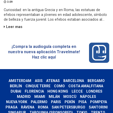
3.09
Curiosidad: en la antigua Grecia y en Roma, las estatuas de
efebos representaban a jóvenes en edad adolescente, símbolo
de belleza y fuerza juvenil. Los efebos estaban asociados al...
Leer mas
¡Compra la audioguía completa en
nuestra nueva aplicación Travelmate!
Haz clic aquí
AMSTERDAM
ASIS
ATENAS
BARCELONA
BERGAMO
BERLÍN
CINQUE TERRE
COMO
COSTA AMALFITANA
DUBAI
FLORENCIA
HONG KONG
LECCE
LONDRES
MADRID
MIAMI
MILÁN
MOSCÙ
NÁPOLES
NUEVA YORK
PALERMO
PARIS
PEKÍN
PISA
POMPEYA
PRAGA
RÁVENA
ROMA
SAN PETERSBURGO
SANTORINI
SINGAPUR
TARQUINIA (SPONSORED)
TOKIO
TRENTO